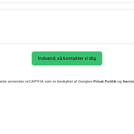
Indsend, så kontakter vi dig
side anvender reCAPTHA som er beskyttet af Googles
Privat Politik
og
Servic