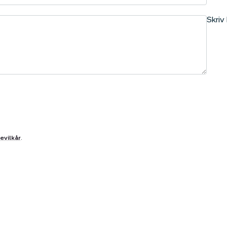
Skri
evilkår
.