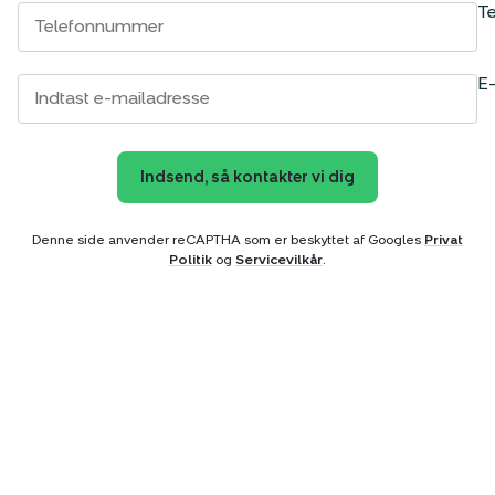
Te
E-
Indsend, så kontakter vi dig
Denne side anvender reCAPTHA som er beskyttet af Googles
Privat
Politik
og
Servicevilkår
.