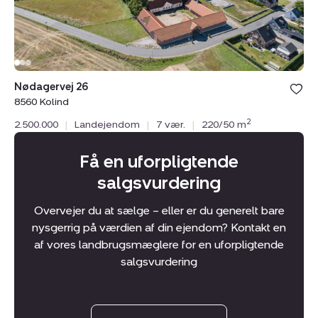
Bolig er ge
Nødagervej 26
under din
8560 Kolind
favoritter.
2
2.500.000
|
Landejendom
|
7 vær.
|
220/50 m
Få en uforpligtende
salgsvurdering
Overvejer du at sælge – eller er du generelt bare
nysgerrig på værdien af din ejendom? Kontakt en
af vores landbrugsmæglere for en uforpligtende
salgsvurdering