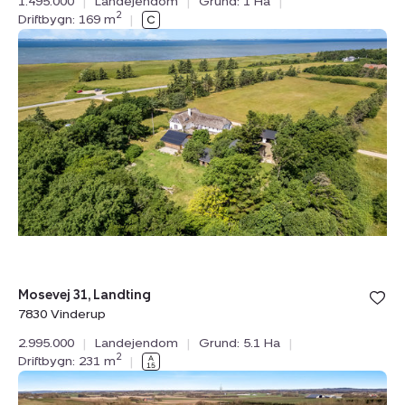
1.495.000
|
Landejendom
|
Grund: 1 Ha
|
2
Driftbygn: 169 m
|
Landejendom:
Mosevej
31,
Landting,
7830
Vinderup
Bolig er ge
Mosevej 31, Landting
under din
7830 Vinderup
favoritter.
2.995.000
|
Landejendom
|
Grund: 5.1 Ha
|
2
Driftbygn: 231 m
|
Landejendom:
Skarbyvej