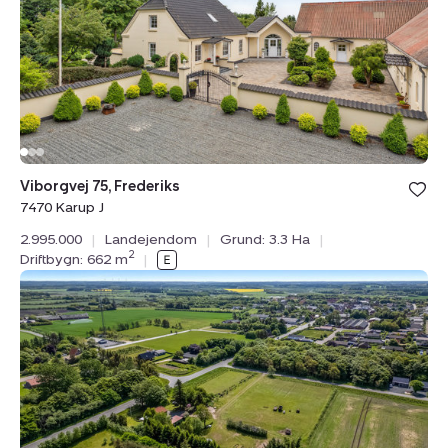
7470
Karup
J
Bolig er ge
Viborgvej 75, Frederiks
under din
7470 Karup J
favoritter.
2.995.000
|
Landejendom
|
Grund: 3.3 Ha
|
2
Driftbygn: 662 m
|
Landejendom:
Damhusvej
3,
7570
Vemb