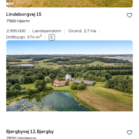
Bolig er ge
Lindeborgvej 15
under din
7560 Hjerm
favoritter.
2.995.000
|
Landejendom
|
Grund: 2.7 Ha
|
2
Driftbygn: 374 m
|
Landejendom:
Bjergbyvej
12,
Bjergby,
7830
Vinderup
Bolig er ge
Bjergbyvej 12, Bjergby
under din
7830 Vinderup
favoritter.