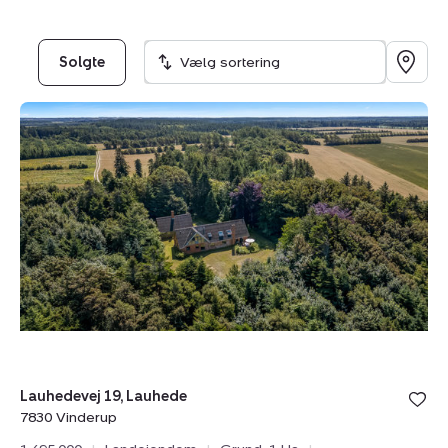
Solgte
Vælg sortering
Landejendom:
Lauhedevej
19,
Lauhede,
7830
Vinderup
Bolig er ge
Lauhedevej 19, Lauhede
under din
7830 Vinderup
favoritter.