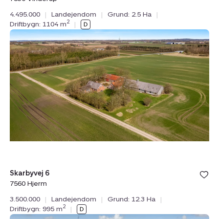
4.495.000
|
Landejendom
|
Grund: 2.5 Ha
|
2
Driftbygn: 1104 m
|
Landejendom:
Skarbyvej
6,
7560
Hjerm
Bolig er ge
Skarbyvej 6
under din
7560 Hjerm
favoritter.
3.500.000
|
Landejendom
|
Grund: 12.3 Ha
|
2
Driftbygn: 995 m
|