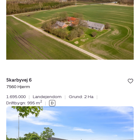
6,
7560
Hjerm
Bolig er ge
Skarbyvej 6
under din
7560 Hjerm
favoritter.
1.695.000
|
Landejendom
|
Grund: 2 Ha
|
2
Driftbygn: 995 m
|
Landejendom:
Viborgvej
75,
Frederiks,