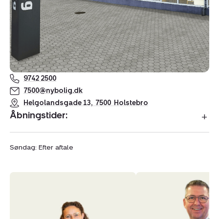
9742 2500
7500@nybolig.dk
Helgolandsgade 13
,
7500
Holstebro
Åbningstider:
Søndag: Efter aftale