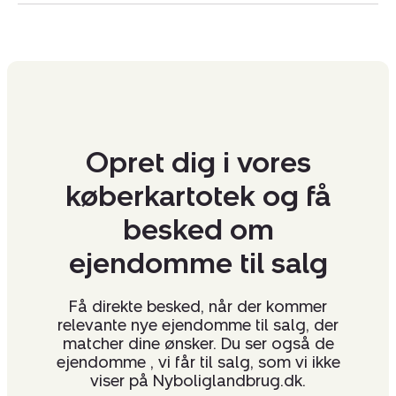
Hos os bliver du ydermere mødt af alle kompetencer
under et tag. Vi er 3 afdelinger på kontoret, hvor vi både
kan håndtere landbrug, bolig og erhvervsejendomme i
én og samme forretning. Derudover er vi er stolte af at
være Holstebros største ejendomsmæglerforretning.
Opret dig i vores
Start dit salg med at få gratis og uforpligtende
køberkartotek og få
salgsvurdering hos os. Vi tilbyder altid et uforpligtende
besøg på din bedrift eller ejendom, hvor vi gennemgår
besked om
prisniveauet, markedet og salgsmuligheder. Fuld
diskretion er en selvfølge, ligesom vi altid kun
ejendomme til salg
repræsenterer en part i handlerne.
CVR:
12838794
Få direkte besked, når der kommer
relevante nye ejendomme til salg, der
matcher dine ønsker. Du ser også de
ejendomme , vi får til salg, som vi ikke
viser på Nyboliglandbrug.dk.