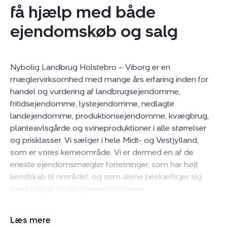
få hjælp med både
ejendomskøb og salg
Nybolig Landbrug Holstebro – Viborg er en
mæglervirksomhed med mange års erfaring inden for
handel og vurdering af landbrugsejendomme,
fritidsejendomme, lystejendomme, nedlagte
landejendomme, produktionsejendomme, kvægbrug,
planteavlsgårde og svineproduktioner i alle størrelser
og prisklasser. Vi sælger i hele Midt- og Vestjylland,
som er vores kerneområde. Vi er dermed en af de
eneste ejendomsmægler forretninger, som har højt
kendskab til området, og som alene beskæftiger sig
med salg af landbrugsejendommen.
Vi er et engageret og yderst kompetent team med bred
Udvid/skjul