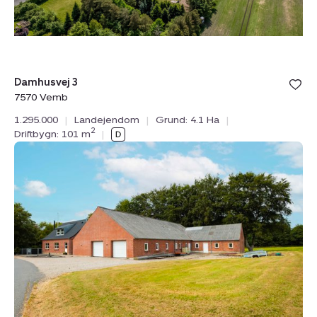
Bolig er ge
Damhusvej 3
under din
7570 Vemb
favoritter.
1.295.000
|
Landejendom
|
Grund: 4.1 Ha
|
2
Driftbygn: 101 m
|
Landejendom:
Lindeborgvej
15,
7560
Hjerm