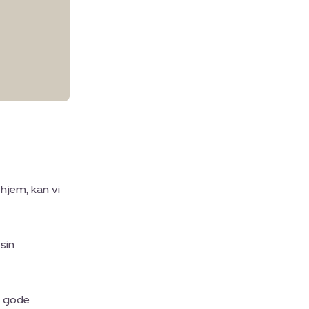
 hjem, kan vi
sin
e gode