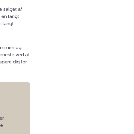
e salget af
 en langt
n langt
ndommen og
jeneste ved at
spare dig for
er,
ge