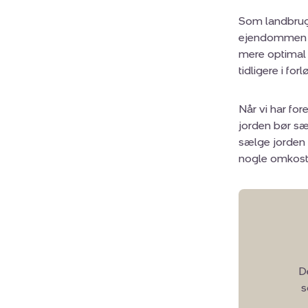
Som landbrugsm
ejendommen sk
mere optimal 
tidligere i for
Når vi har fo
jorden bør sæ
sælge jorden 
nogle omkost
De
s