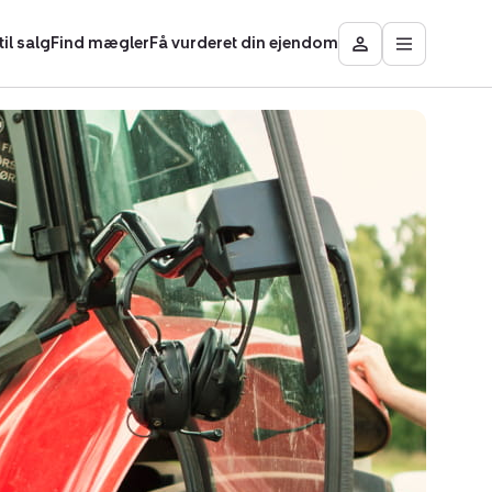
il salg
Find mægler
Få vurderet din ejendom
Åbn
Besøg
hovedmen
Mit
område