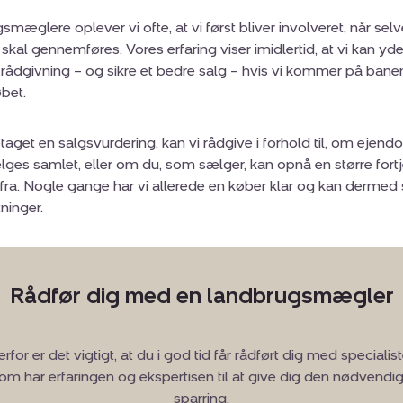
æglere oplever vi ofte, at vi først bliver involveret, når selv
al gennemføres. Vores erfaring viser imidlertid, at vi kan yde
rådgivning – og sikre et bedre salg – hvis vi kommer på bane
løbet.
retaget en salgsvurdering, kan vi rådgive i forhold til, om eje
lges samlet, eller om du, som sælger, kan opnå en større fort
fra. Nogle gange har vi allerede en køber klar og kan dermed 
ninger.
Rådfør dig med en landbrugsmægler
rfor er det vigtigt, at du i god tid får rådført dig med specialist
om har erfaringen og ekspertisen til at give dig den nødvendi
sparring.