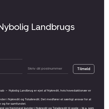
 Nybolig Landbrugs
Postnummer
Tilmeld
skab
–
Nybolig Landbrug er ejet af Nykredit, hvis hovedaktionær er
nder i Nykredit og Totalkredit. Det medfører et særligt ansvar for at
ne og for samfundet.
st og fremmest kunder i Nykredit og Totalkredit til gode – bl.a. som