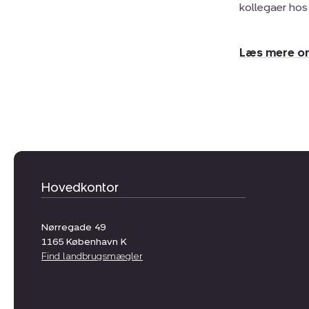
kollegaer hos
Læs mere o
Hovedkontor
Nørregade 49
1165
København K
Find landbrugsmægler