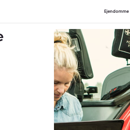
Ejendomme t
e