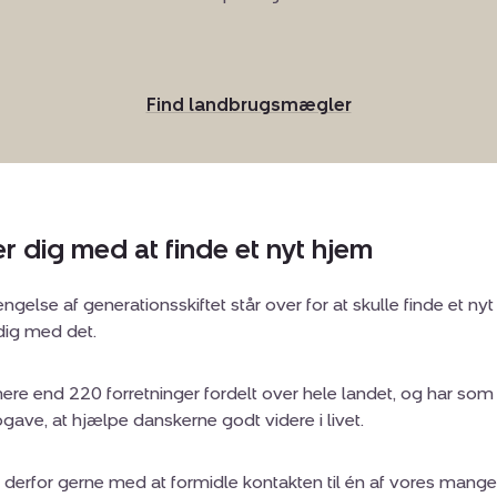
Rådfør
Find landbrugsmægler
dig
med
en
landbrugsmægler
r dig med at finde et nyt hjem
ængelse af generationsskiftet står over for at skulle finde et nyt
dig med det.
ere end 220 forretninger fordelt over hele landet, og har som 
ave, at hjælpe danskerne godt videre i livet.
g derfor gerne med at formidle kontakten til én af vores mang