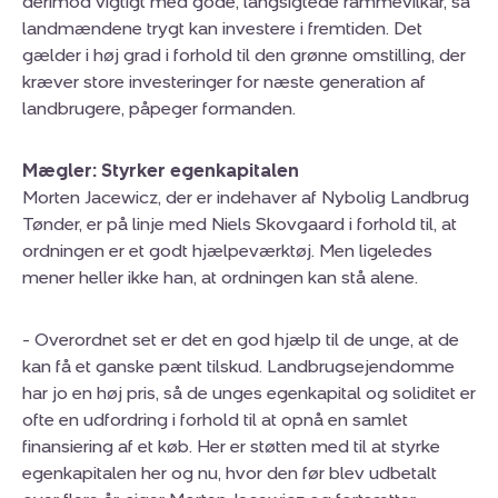
derimod vigtigt med gode, langsigtede rammevilkår, så
landmændene trygt kan investere i fremtiden. Det
gælder i høj grad i forhold til den grønne omstilling, der
kræver store investeringer for næste generation af
landbrugere, påpeger formanden.
Mægler: Styrker egenkapitalen
Morten Jacewicz, der er indehaver af Nybolig Landbrug
Tønder, er på linje med Niels Skovgaard i forhold til, at
ordningen er et godt hjælpeværktøj. Men ligeledes
mener heller ikke han, at ordningen kan stå alene.
- Overordnet set er det en god hjælp til de unge, at de
kan få et ganske pænt tilskud. Landbrugsejendomme
har jo en høj pris, så de unges egenkapital og soliditet er
ofte en udfordring i forhold til at opnå en samlet
finansiering af et køb. Her er støtten med til at styrke
egenkapitalen her og nu, hvor den før blev udbetalt