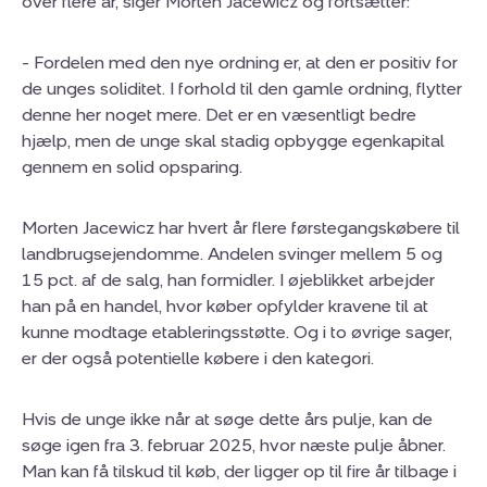
over flere år, siger Morten Jacewicz og fortsætter:
- Fordelen med den nye ordning er, at den er positiv for
de unges soliditet. I forhold til den gamle ordning, flytter
denne her noget mere. Det er en væsentligt bedre
hjælp, men de unge skal stadig opbygge egenkapital
gennem en solid opsparing.
Morten Jacewicz har hvert år flere førstegangskøbere til
landbrugsejendomme. Andelen svinger mellem 5 og
15 pct. af de salg, han formidler. I øjeblikket arbejder
han på en handel, hvor køber opfylder kravene til at
kunne modtage etableringsstøtte. Og i to øvrige sager,
er der også potentielle købere i den kategori.
Hvis de unge ikke når at søge dette års pulje, kan de
søge igen fra 3. februar 2025, hvor næste pulje åbner.
Man kan få tilskud til køb, der ligger op til fire år tilbage i