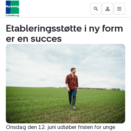
Åbn
Ejendomme
Find
Få
Go
Besøg
hove
til
mægler
vurderet
to
Mit
salg
din
Etableringsstøtte i ny form
the
område
ejendom
Search
er en succes
page
Onsdag den 12. juni udløber fristen for unge