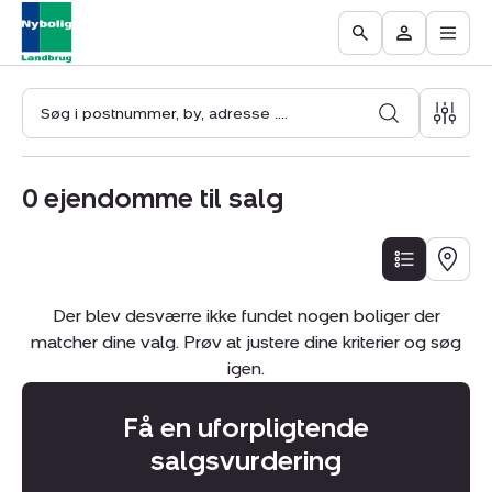
Åbn
Ejendomme
Find
Få
Go
Besøg
hove
til
mægler
vurderet
to
Mit
salg
din
the
område
ejendom
Search
page
0
ejendomme til salg
LISTE
KORT
Der blev desværre ikke fundet nogen boliger der
matcher dine valg. Prøv at justere dine kriterier og søg
igen.
Få en uforpligtende
salgsvurdering