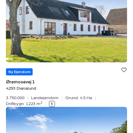
4293
Dianalund
Bolig er ge
under din
Ny Ejendom
favoritter.
Øremosevej 1
4293 Dianalund
3.750.000
|
Landejendom
|
Grund: 4.5 Ha
|
2
Driftbygn: 1223 m
|
Landejendom:
Nymøllevej
4,
Råsted,