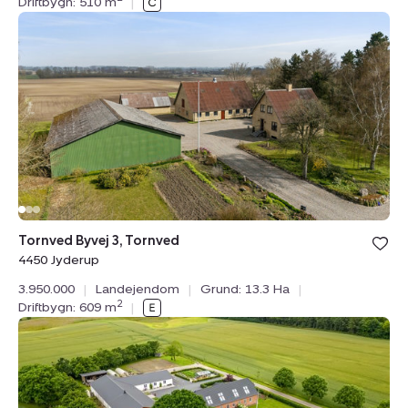
Driftbygn: 510 m
|
Landejendom:
Tornved
Byvej
3,
Tornved,
4450
Jyderup
Bolig er ge
Tornved Byvej 3, Tornved
under din
4450 Jyderup
favoritter.
3.950.000
|
Landejendom
|
Grund: 13.3 Ha
|
2
Driftbygn: 609 m
|
Landejendom:
Korsholmvej
139,
Glerup,