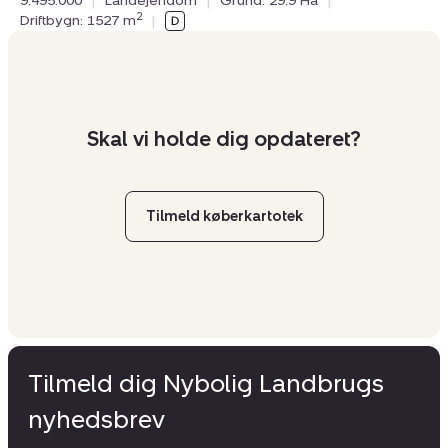
9.495.000
|
Landejendom
|
Grund: 29.9 Ha
|
2
Driftbygn: 1527 m
|
Skal vi holde dig opdateret?
Tilmeld køberkartotek
Tilmeld dig Nybolig Landbrugs
nyhedsbrev