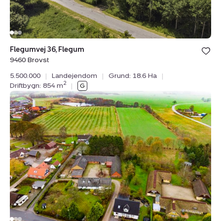
Bolig er ge
Flegumvej 36, Flegum
under din
9460 Brovst
favoritter.
5.500.000
|
Landejendom
|
Grund: 18.6 Ha
|
2
Driftbygn: 854 m
|
Landejendom:
Gl
Hammelvej
10,
Voldby,
8450
Hammel