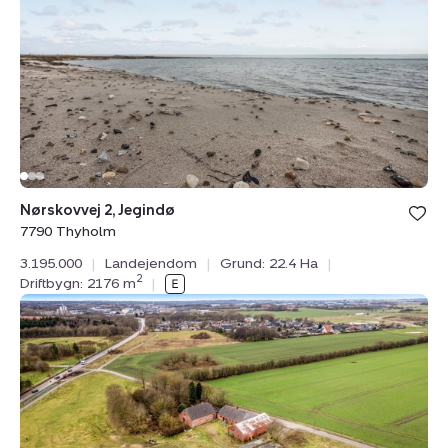
Jegindø,
7790
Thyholm
Bolig er ge
Nørskovvej 2, Jegindø
under din
7790 Thyholm
favoritter.
3.195.000
|
Landejendom
|
Grund: 22.4 Ha
|
2
Driftbygn: 2176 m
|
Landejendom:
Lægårdvej
109,
7500
Holstebro