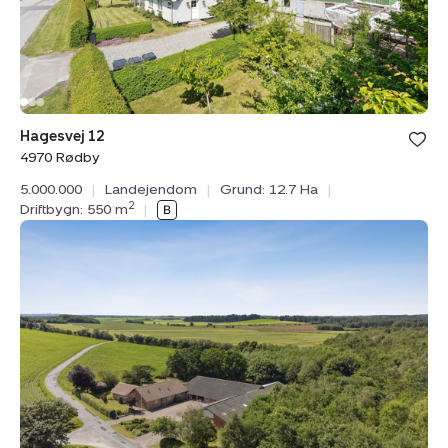
Bolig er ge
Hagesvej 12
under din
4970 Rødby
favoritter.
5.000.000
|
Landejendom
|
Grund: 12.7 Ha
|
2
Driftbygn: 550 m
|
Landejendom:
Flegumvej
36,
Flegum,
9460
Brovst