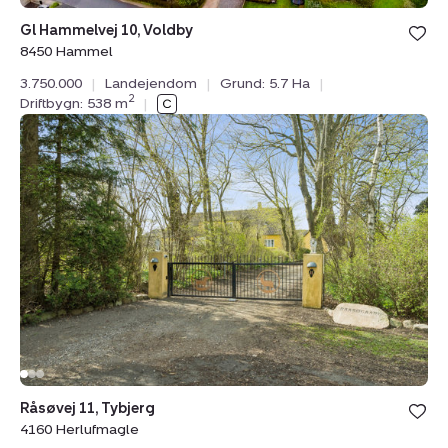
Bolig er ge
Gl Hammelvej 10, Voldby
under din
8450 Hammel
favoritter.
3.750.000
|
Landejendom
|
Grund: 5.7 Ha
|
2
Driftbygn: 538 m
|
Landejendom:
Råsøvej
11,
Tybjerg,
4160
Herlufmagle
Bolig er ge
Råsøvej 11, Tybjerg
under din
4160 Herlufmagle
favoritter.