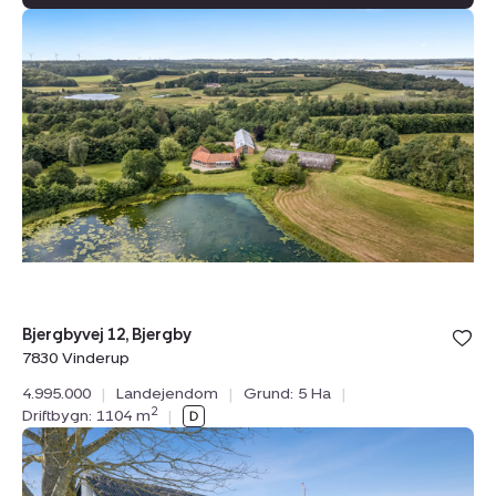
Landejendom:
Bjergbyvej
12,
Bjergby,
7830
Vinderup
Bolig er ge
Bjergbyvej 12, Bjergby
under din
7830 Vinderup
favoritter.
4.995.000
|
Landejendom
|
Grund: 5 Ha
|
2
Driftbygn: 1104 m
|
Landejendom:
Øremosevej
1,