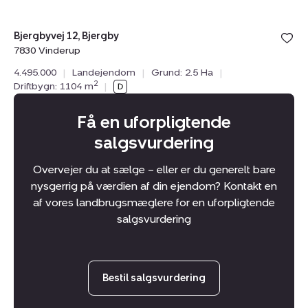
Bolig er ge
Bjergbyvej 12, Bjergby
under din
7830 Vinderup
favoritter.
4.495.000
|
Landejendom
|
Grund: 2.5 Ha
|
2
Driftbygn: 1104 m
|
Få en uforpligtende
salgsvurdering
Overvejer du at sælge – eller er du generelt bare
nysgerrig på værdien af din ejendom? Kontakt en
af vores landbrugsmæglere for en uforpligtende
salgsvurdering
Bestil salgsvurdering