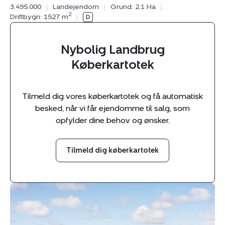
3.495.000
|
Landejendom
|
Grund: 2.1 Ha
|
2
Driftbygn: 1527 m
|
Nybolig Landbrug
Køberkartotek
Tilmeld dig vores køberkartotek og få automatisk
besked, når vi får ejendomme til salg, som
opfylder dine behov og ønsker.
Tilmeld dig køberkartotek
Landejendom:
Nørskovvej
2,