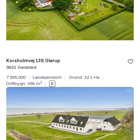
9631
Gedsted
Bolig er ge
Korsholmvej 139, Glerup
under din
9631 Gedsted
favoritter.
7.995.000
|
Landejendom
|
Grund: 32.1 Ha
|
2
Driftbygn: 496 m
|
Landejendom:
Jegenvej
30,
9900
Frederikshavn