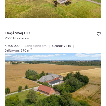
Bolig er ge
Lægårdvej 109
under din
7500 Holstebro
favoritter.
4.700.000
|
Landejendom
|
Grund: 7 Ha
|
2
Driftbygn: 370 m
Landejendom:
Nykøbingvej
159,
Horreby,
4800
Nykøbing
F