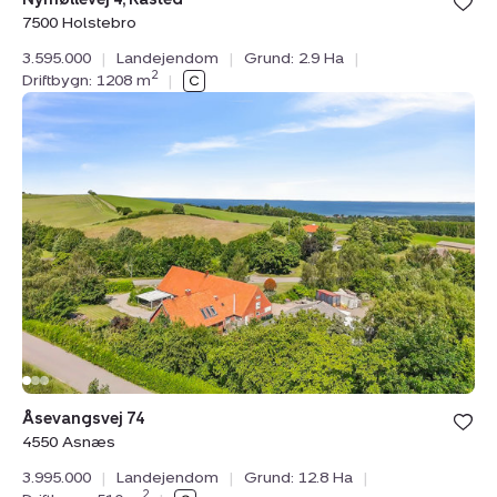
under din
7500 Holstebro
favoritter.
3.595.000
|
Landejendom
|
Grund: 2.9 Ha
|
2
Driftbygn: 1208 m
|
Landejendom:
Åsevangsvej
74,
4550
Asnæs
Bolig er ge
Åsevangsvej 74
under din
4550 Asnæs
favoritter.
3.995.000
|
Landejendom
|
Grund: 12.8 Ha
|
2