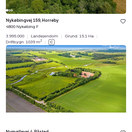
Bolig er ge
Nykøbingvej 159, Horreby
under din
4800 Nykøbing F
favoritter.
3.995.000
|
Landejendom
|
Grund: 15.1 Ha
|
2
Driftbygn: 1039 m
|
Landejendom:
Nymøllevej
4,
Råsted,
7500
Holstebro
Bolig er ge
Nymøllevej 4, Råsted