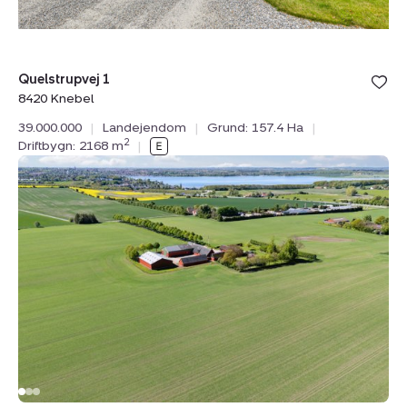
Bolig er ge
Quelstrupvej 1
under din
8420 Knebel
favoritter.
39.000.000
|
Landejendom
|
Grund: 157.4 Ha
|
2
Driftbygn: 2168 m
|
Landejendom:
Koldekildevej
37,
Veddelev,
4000
Roskilde