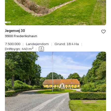
Bolig er ge
Jegenvej 30
under din
9900 Frederikshavn
favoritter.
7.500.000
|
Landejendom
|
Grund: 18.4 Ha
|
2
Driftbygn: 440 m
|
Landejendom:
Quelstrupvej
1,
8420
Knebel