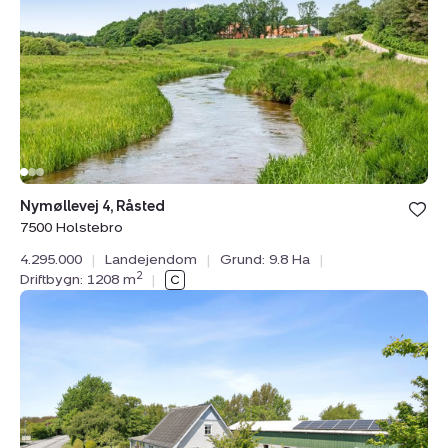
7500
Holstebro
Bolig er ge
Nymøllevej 4, Råsted
under din
7500 Holstebro
favoritter.
4.295.000
|
Landejendom
|
Grund: 9.8 Ha
|
2
Driftbygn: 1208 m
|
Landejendom:
Hagesvej
12,
4970
Rødby