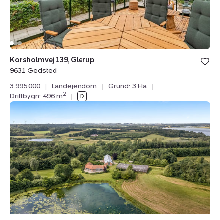
Bolig er ge
Korsholmvej 139, Glerup
under din
9631 Gedsted
favoritter.
3.995.000
|
Landejendom
|
Grund: 3 Ha
|
2
Driftbygn: 496 m
|
Landejendom:
Bjergbyvej
12,
Bjergby,
7830
Vinderup