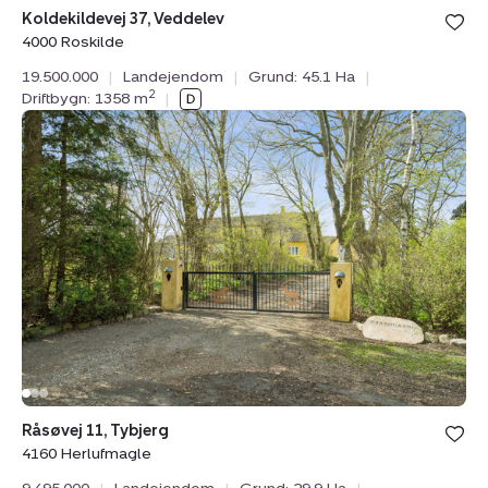
Bolig er ge
Koldekildevej 37, Veddelev
under din
4000 Roskilde
favoritter.
19.500.000
|
Landejendom
|
Grund: 45.1 Ha
|
2
Driftbygn: 1358 m
|
Landejendom:
Råsøvej
11,
Tybjerg,
4160
Herlufmagle
Bolig er ge
Råsøvej 11, Tybjerg
under din
4160 Herlufmagle
favoritter.