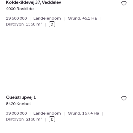
Bolig er ge
Koldekildevej 37, Veddelev
under din
4000 Roskilde
favoritter.
19.500.000
|
Landejendom
|
Grund: 45.1 Ha
|
2
Driftbygn: 1358 m
|
Landejendom:
Quelstrupvej
1,
8420
Knebel
Bolig er ge
Quelstrupvej 1
under din
8420 Knebel
favoritter.
39.000.000
|
Landejendom
|
Grund: 157.4 Ha
|
2
Driftbygn: 2168 m
|
Landejendom: