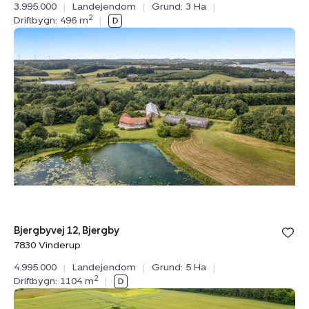
3.995.000
|
Landejendom
|
Grund: 3 Ha
|
2
Driftbygn: 496 m
|
Landejendom:
Bjergbyvej
12,
Bjergby,
7830
Vinderup
Bolig er ge
Bjergbyvej 12, Bjergby
under din
7830 Vinderup
favoritter.
4.995.000
|
Landejendom
|
Grund: 5 Ha
|
2
Driftbygn: 1104 m
|
Landejendom: