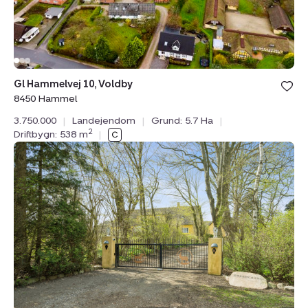
Bolig er ge
Gl Hammelvej 10, Voldby
under din
8450 Hammel
favoritter.
3.750.000
|
Landejendom
|
Grund: 5.7 Ha
|
2
Driftbygn: 538 m
|
Landejendom:
Råsøvej
11,
Tybjerg,
4160
Herlufmagle