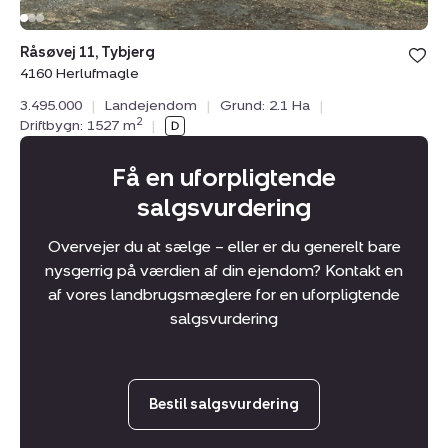
Bolig er ge
Råsøvej 11, Tybjerg
under din
4160 Herlufmagle
favoritter.
3.495.000
|
Landejendom
|
Grund: 2.1 Ha
|
2
Driftbygn: 1527 m
|
Få en uforpligtende
salgsvurdering
Overvejer du at sælge – eller er du generelt bare
nysgerrig på værdien af din ejendom? Kontakt en
af vores landbrugsmæglere for en uforpligtende
salgsvurdering
Bestil salgsvurdering