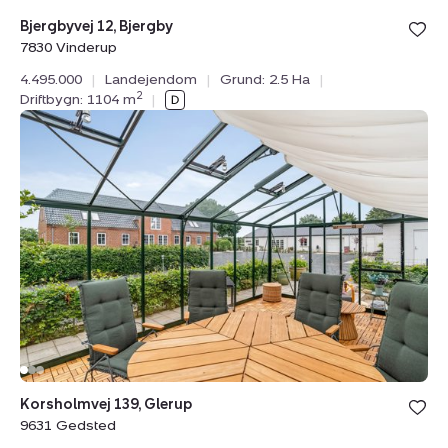
Bolig er ge
Bjergbyvej 12, Bjergby
under din
7830 Vinderup
favoritter.
4.495.000
|
Landejendom
|
Grund: 2.5 Ha
|
2
Driftbygn: 1104 m
|
Landejendom:
Korsholmvej
139,
Glerup,
9631
Gedsted
Bolig er ge
Korsholmvej 139, Glerup
under din
9631 Gedsted
favoritter.