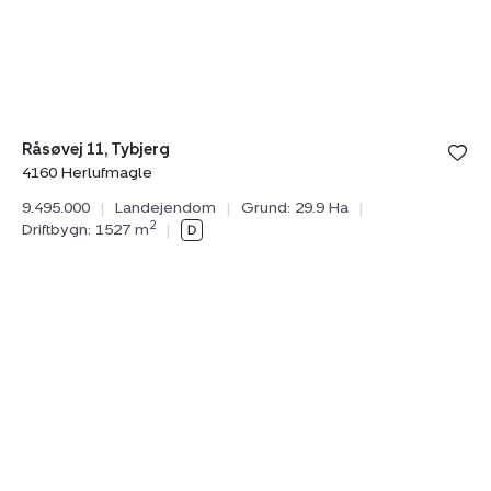
4160
Herlufmagle
Bolig er ge
Råsøvej 11, Tybjerg
under din
4160 Herlufmagle
favoritter.
9.495.000
|
Landejendom
|
Grund: 29.9 Ha
|
2
Driftbygn: 1527 m
|
Landejendom:
Koldekildevej
37,
Veddelev,
4000
Roskilde