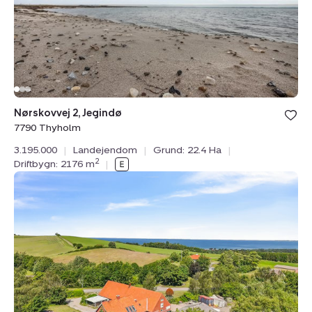
Thyholm
Bolig er ge
Nørskovvej 2, Jegindø
under din
7790 Thyholm
favoritter.
3.195.000
|
Landejendom
|
Grund: 22.4 Ha
|
2
Driftbygn: 2176 m
|
Landejendom:
Åsevangsvej
74,
4550
Asnæs