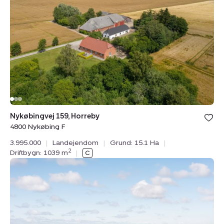
Horreby,
4800
Nykøbing
F
Bolig er ge
Nykøbingvej 159, Horreby
under din
4800 Nykøbing F
favoritter.
3.995.000
|
Landejendom
|
Grund: 15.1 Ha
|
2
Driftbygn: 1039 m
|
Landejendom:
Nørskovvej
2,
Jegindø,
7790