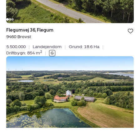
Bolig er ge
Flegumvej 36, Flegum
under din
9460 Brovst
favoritter.
5.500.000
|
Landejendom
|
Grund: 18.6 Ha
|
2
Driftbygn: 854 m
|
Landejendom:
Bjergbyvej
12,
Bjergby,
7830
Vinderup