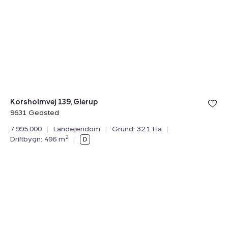
Korsholmvej
139,
Glerup,
9631
Gedsted
Bolig er ge
Korsholmvej 139, Glerup
under din
9631 Gedsted
favoritter.
7.995.000
|
Landejendom
|
Grund: 32.1 Ha
|
2
Driftbygn: 496 m
|
Landejendom:
Jegenvej
30,
9900
Frederikshavn