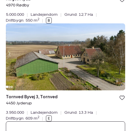
under din
4970 Rødby
favoritter.
5.000.000
|
Landejendom
|
Grund: 12.7 Ha
|
2
Driftbygn: 550 m
|
Landejendom:
Tornved
Byvej
3,
Tornved,
4450
Jyderup
Bolig er ge
Tornved Byvej 3, Tornved
under din
4450 Jyderup
favoritter.
3.950.000
|
Landejendom
|
Grund: 13.3 Ha
|
2
Driftbygn: 609 m
|