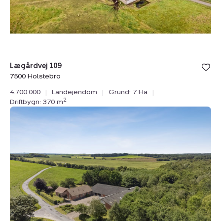
Bolig er ge
Lægårdvej 109
under din
7500 Holstebro
favoritter.
4.700.000
|
Landejendom
|
Grund: 7 Ha
|
2
Driftbygn: 370 m
Landejendom:
Flegumvej
36,
Flegum,
9460
Brovst