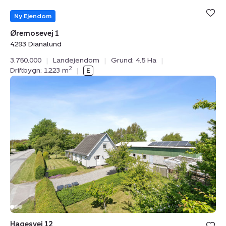
Bolig er ge
under din
Ny Ejendom
favoritter.
Øremosevej 1
4293 Dianalund
3.750.000
|
Landejendom
|
Grund: 4.5 Ha
|
2
Driftbygn: 1223 m
|
Landejendom:
Hagesvej
12,
4970
Rødby
Bolig er ge
Hagesvej 12