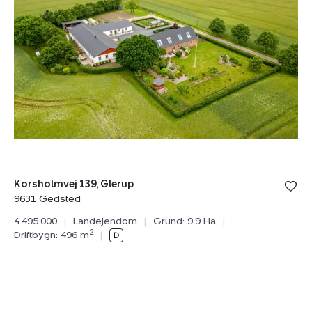
Korsholmvej
139,
Glerup,
9631
Gedsted
Bolig er ge
Korsholmvej 139, Glerup
under din
9631 Gedsted
favoritter.
4.495.000
|
Landejendom
|
Grund: 9.9 Ha
|
2
Driftbygn: 496 m
|
Landejendom:
Råsøvej
11,
Tybjerg,