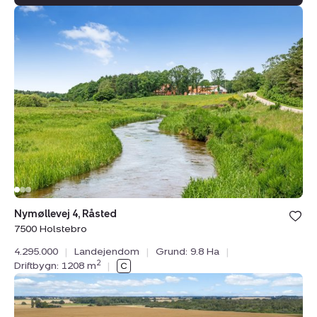
Landejendom:
Nymøllevej
4,
Råsted,
7500
Holstebro
Bolig er ge
Nymøllevej 4, Råsted
under din
7500 Holstebro
favoritter.
4.295.000
|
Landejendom
|
Grund: 9.8 Ha
|
2
Driftbygn: 1208 m
|
Landejendom:
Nykøbingvej
159,