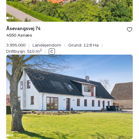
Bolig er ge
Åsevangsvej 74
under din
4550 Asnæs
favoritter.
3.995.000
|
Landejendom
|
Grund: 12.8 Ha
|
2
Driftbygn: 510 m
|
Landejendom:
Øremosevej
1,
4293
Dianalund