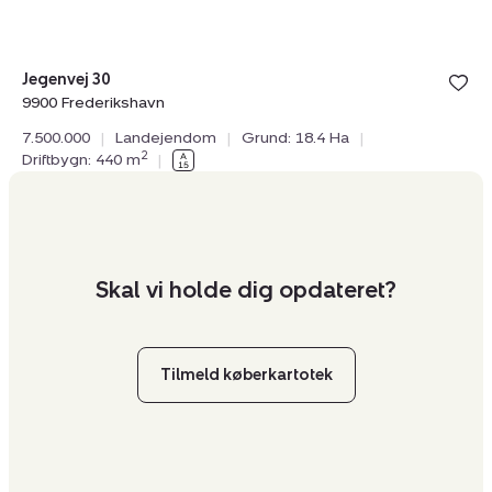
Bolig er ge
Jegenvej 30
under din
9900 Frederikshavn
favoritter.
7.500.000
|
Landejendom
|
Grund: 18.4 Ha
|
2
Driftbygn: 440 m
|
Skal vi holde dig opdateret?
Tilmeld køberkartotek