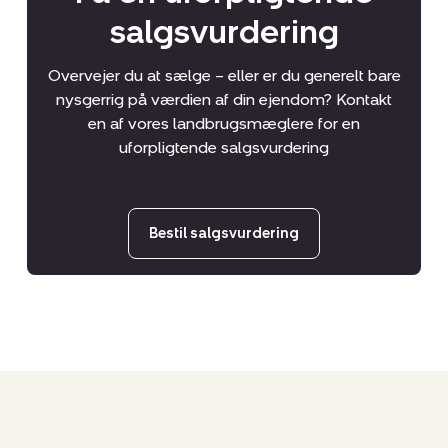
salgsvurdering
Plan
Overvejer du at sælge – eller er du generelt bare
nysgerrig på værdien af din ejendom? Kontakt
0 plan - 5+ plan
en af vores landbrugsmæglere for en
uforpligtende salgsvurdering
Driftsbygninger m2
0 m2 - 100000+ m2
Bestil salgsvurdering
Grundstørrelse
0 ha - 2000+ ha