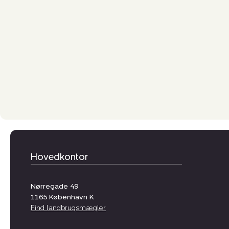
Hovedkontor
Nørregade 49
1165
København K
Find landbrugsmægler