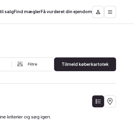
il salg
Find mægler
Få vurderet din ejendom
Åbn
Besøg
hovedmen
Mit
område
Filtre
Tilmeld køberkartotek
LISTE
KORT
e kriterier og søg igen.