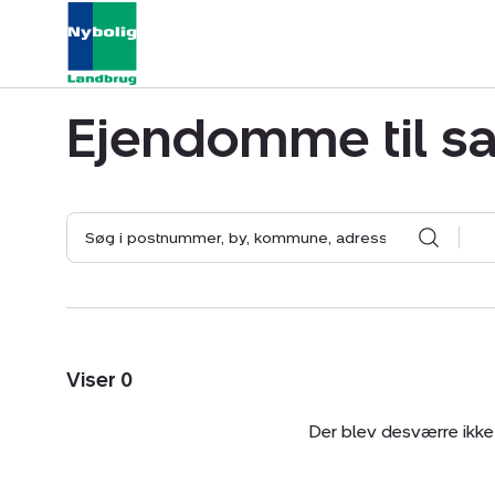
Ejendomme til sa
Kvægejen
Planteavlsg
jord
Viser
0
Skovejen
Der blev desværre ikke 