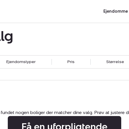
Ejendomme t
lg
Ejendomstyper
Pris
Størrelse
Kontantpris
Ejendomsstørrelse
Fritekst
dom
Griseejendom
ård / -
Landejendom
0 kr. - 100.000.000+ kr.
0 m2 - 300+ m2
dom
Speciallandbrug
Grundstørrelse
fundet nogen boliger der matcher dine valg. Prøv at justere din
Få en uforpligtende
0 ha - 2000+ ha