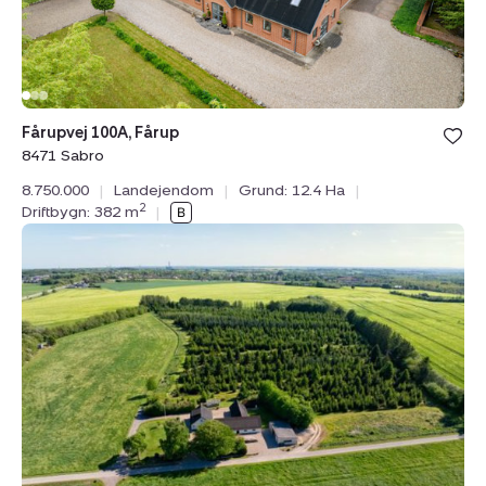
Bolig er ge
Fårupvej 100A, Fårup
under din
8471 Sabro
favoritter.
8.750.000
|
Landejendom
|
Grund: 12.4 Ha
|
2
Driftbygn: 382 m
|
Landejendom:
Erbækvej
21,
8380
Trige