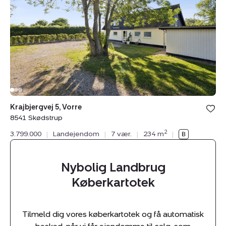
Vorre,
8541
Skødstrup
Bolig er ge
Krajbjergvej 5, Vorre
under din
8541 Skødstrup
favoritter.
2
3.799.000
|
Landejendom
|
7 vær.
|
234 m
|
Nybolig Landbrug
Køberkartotek
Tilmeld dig vores køberkartotek og få automatisk