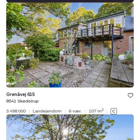
Landejendom:
Grenåvej
615,
8541
Skødstrup
Bolig er ge
Grenåvej 615
under din
8541 Skødstrup
favoritter.
2
3.498.000
|
Landejendom
|
6 vær.
|
107 m
|
Landejendom:
Krajbjergvej
5,