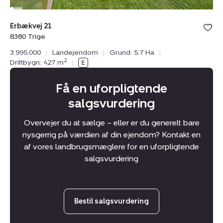
Bolig er ge
Erbækvej 21
under din
8380 Trige
favoritter.
3.995.000
|
Landejendom
|
Grund: 5.7 Ha
|
2
Driftbygn: 427 m
|
Få en uforpligtende
salgsvurdering
Overvejer du at sælge – eller er du generelt bare
nysgerrig på værdien af din ejendom? Kontakt en
af vores landbrugsmæglere for en uforpligtende
salgsvurdering
Bestil salgsvurdering