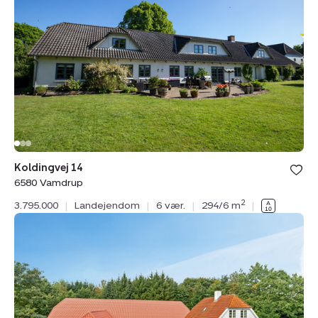
14,
6580
Vamdrup
Bolig er ge
Koldingvej 14
under din
6580 Vamdrup
favoritter.
2
3.795.000
|
Landejendom
|
6 vær.
|
294/6 m
|
Landejendom:
Koldingvej
86,
Vester
Nebel,
6040