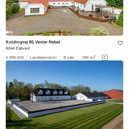
Egtved
Bolig er ge
Koldingvej 86, Vester Nebel
under din
6040 Egtved
favoritter.
2
4.995.000
|
Landejendom
|
8 vær.
|
296 m
|
Landejendom:
Bøllingvej
21,
6064
Jordrup