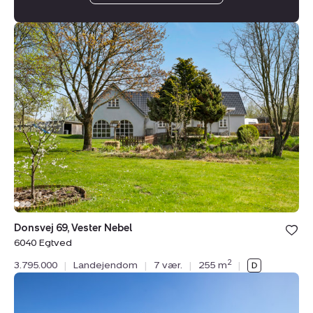
Landejendom:
Donsvej
69,
Vester
Nebel,
6040
Egtved
Bolig er ge
Donsvej 69, Vester Nebel
under din
6040 Egtved
favoritter.
2
3.795.000
|
Landejendom
|
7 vær.
|
255 m
|
Landejendom:
Koldingvej