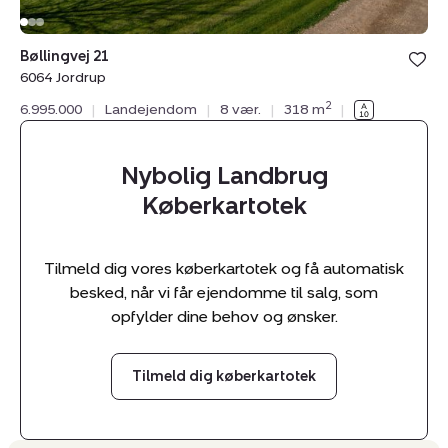
Bolig er ge
Bøllingvej 21
under din
6064 Jordrup
favoritter.
2
6.995.000
|
Landejendom
|
8 vær.
|
318 m
|
Nybolig Landbrug
Køberkartotek
Tilmeld dig vores køberkartotek og få automatisk
besked, når vi får ejendomme til salg, som
opfylder dine behov og ønsker.
Tilmeld dig køberkartotek