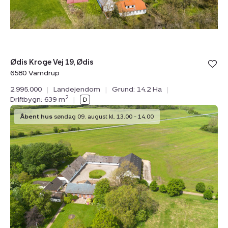
Vamdrup
Bolig er ge
Ødis Kroge Vej 19, Ødis
under din
6580 Vamdrup
favoritter.
2.995.000
|
Landejendom
|
Grund: 14.2 Ha
|
2
Driftbygn: 639 m
|
Landejendom:
Åbent hus
søndag 09. august kl. 13.00 - 14.00
Møllevej
21,
Fovslet,
6580
Vamdrup