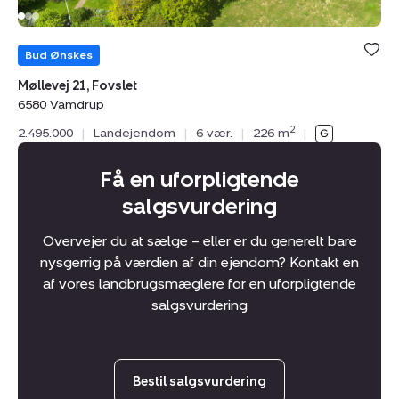
Bolig er ge
under din
Bud Ønskes
favoritter.
Møllevej 21, Fovslet
6580 Vamdrup
2
2.495.000
|
Landejendom
|
6 vær.
|
226 m
|
Få en uforpligtende
salgsvurdering
Overvejer du at sælge – eller er du generelt bare
nysgerrig på værdien af din ejendom? Kontakt en
af vores landbrugsmæglere for en uforpligtende
salgsvurdering
Bestil salgsvurdering