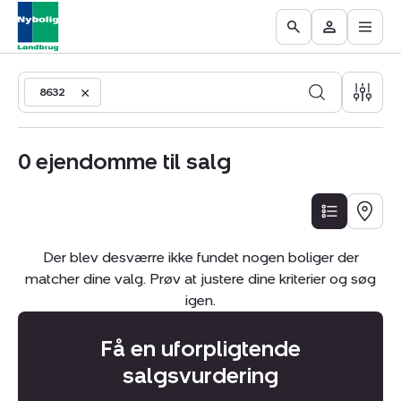
Åbn
Ejendomme
Find
Få
Go
Besøg
hove
til
mægler
vurderet
to
Mit
salg
din
the
område
ejendom
8632
Search
page
0
ejendomme til salg
LISTE
KORT
Der blev desværre ikke fundet nogen boliger der
matcher dine valg. Prøv at justere dine kriterier og søg
igen.
Få en uforpligtende
salgsvurdering