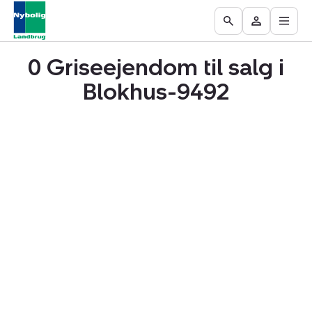
Åbn
Ejendomme
Find
Få
Go
Besøg
hove
til
mægler
vurderet
to
Mit
salg
din
0 Griseejendom til salg i
the
område
ejendom
Search
Blokhus-9492
page