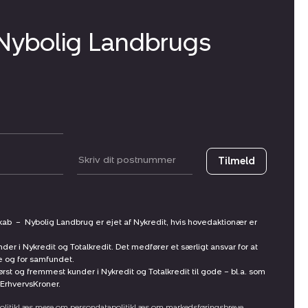
 Nybolig Landbrugs
Postnummer
Tilmeld
skab
–
Nybolig Landbrug er ejet af Nykredit, hvis hovedaktionær er
nder i Nykredit og Totalkredit. Det medfører et særligt ansvar for at
ne og for samfundet.
st og fremmest kunder i Nykredit og Totalkredit til gode – bl.a. som
ErhvervsKroner.
litik
Læs mere om persondatapolitik
Læs om markedsføringsbreve