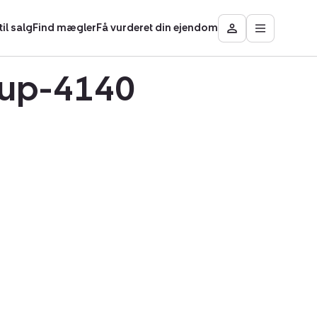
il salg
Find mægler
Få vurderet din ejendom
Åbn
Besøg
hovedmen
Mit
område
orup-4140