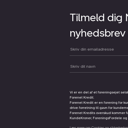
Tilmeld dig
nyhedsbrev
Din email:
Dit navn:
Vi er en del af et foreningsejet sel
Forenet Kredit.
Forenet Kredit er en forening for ku
drive forretning til gavn for kunder
Forenet Kredits overskud kommer før
KundeKroner, ForeningsFordele og 
Læs mere om Cookies og sikkerhedspo