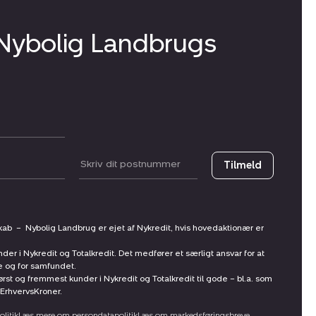
 Nybolig Landbrugs
Postnummer
Tilmeld
skab
–
Nybolig Landbrug er ejet af Nykredit, hvis hovedaktionær er
nder i Nykredit og Totalkredit. Det medfører et særligt ansvar for at
ne og for samfundet.
st og fremmest kunder i Nykredit og Totalkredit til gode – bl.a. som
ErhvervsKroner.
litik
Læs mere om persondatapolitik
Læs om markedsføringsbreve