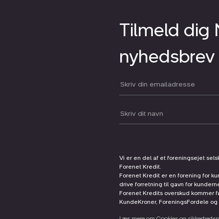
Tilmeld dig
nyhedsbrev
Din email:
Dit navn:
Vi er en del af et foreningsejet sel
Forenet Kredit.
Forenet Kredit er en forening for ku
drive forretning til gavn for kunder
Forenet Kredits overskud kommer før
KundeKroner, ForeningsFordele og 
Læs mere om Cookies og sikkerhedspo