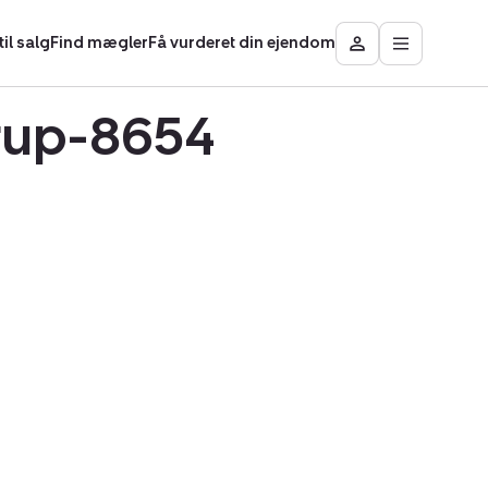
il salg
Find mægler
Få vurderet din ejendom
Åbn
Besøg
hovedmen
Mit
område
yrup-8654