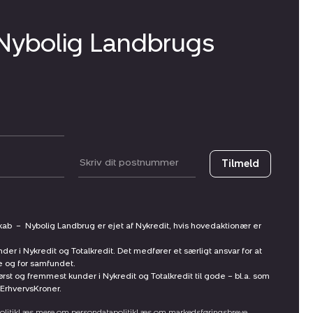
 Nybolig Landbrugs
Postnummer
Tilmeld
skab
–
Nybolig Landbrug er ejet af Nykredit, hvis hovedaktionær er
nder i Nykredit og Totalkredit. Det medfører et særligt ansvar for at
ne og for samfundet.
st og fremmest kunder i Nykredit og Totalkredit til gode – bl.a. som
ErhvervsKroner.
litik
Læs mere om persondatapolitik
Læs om markedsføringsbreve