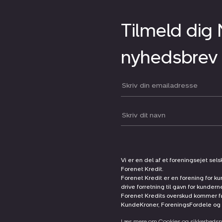
Tilmeld dig
nyhedsbrev
Din email:
Dit navn:
Vi er en del af et foreningsejet sel
Forenet Kredit.
Forenet Kredit er en forening for ku
drive forretning til gavn for kunder
Forenet Kredits overskud kommer før
KundeKroner, ForeningsFordele og 
Læs mere om Cookies og sikkerhedspo