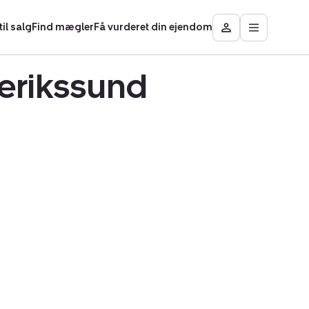
il salg
Find mægler
Få vurderet din ejendom
Åbn
Besøg
hovedmen
Mit
område
derikssund