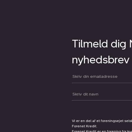
Tilmeld dig
nyhedsbrev
Din email:
Dit navn:
Vi er en del af et foreningsejet sel
Forenet Kredit.
Forenet Kredit er en forening for ku