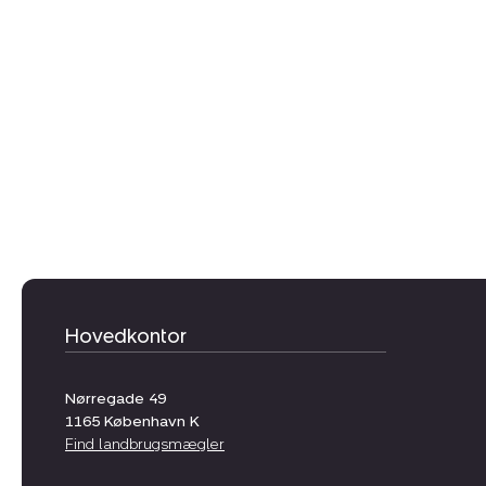
Hovedkontor
Nørregade 49
1165
København K
Find landbrugsmægler