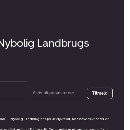
 Nybolig Landbrugs
Postnummer
Tilmeld
skab
–
Nybolig Landbrug er ejet af Nykredit, hvis hovedaktionær er
nder i Nykredit og Totalkredit. Det medfører et særligt ansvar for at