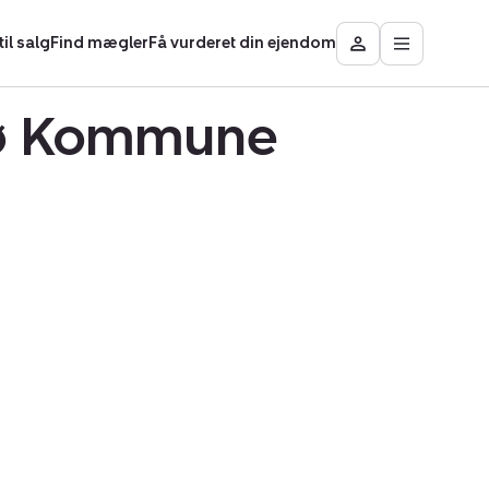
il salg
Find mægler
Få vurderet din ejendom
Åbn
Besøg
hovedmen
Mit
område
esø Kommune