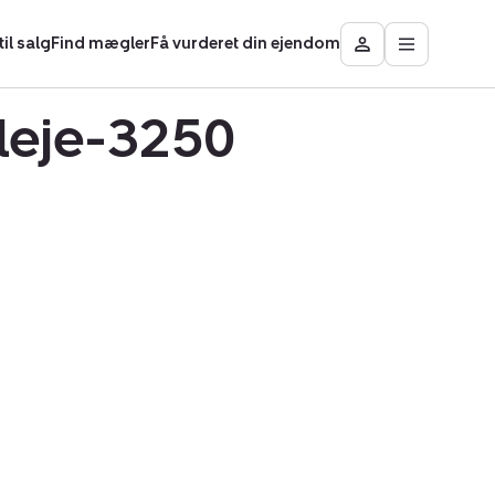
il salg
Find mægler
Få vurderet din ejendom
Åbn
Besøg
hovedmen
Mit
område
eleje-3250