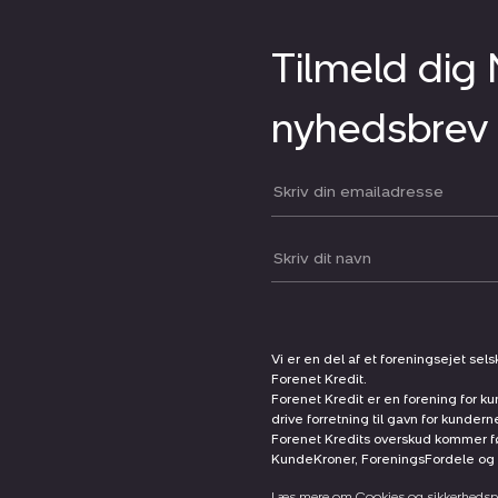
Tilmeld dig
nyhedsbrev
Din email:
Dit navn:
Vi er en del af et foreningsejet sel
Forenet Kredit.
Forenet Kredit er en forening for ku
drive forretning til gavn for kunder
Forenet Kredits overskud kommer før
KundeKroner, ForeningsFordele og 
Læs mere om Cookies og sikkerhedspo