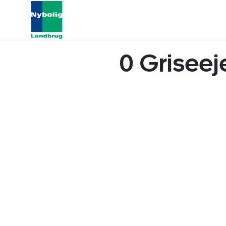
0 Griseej