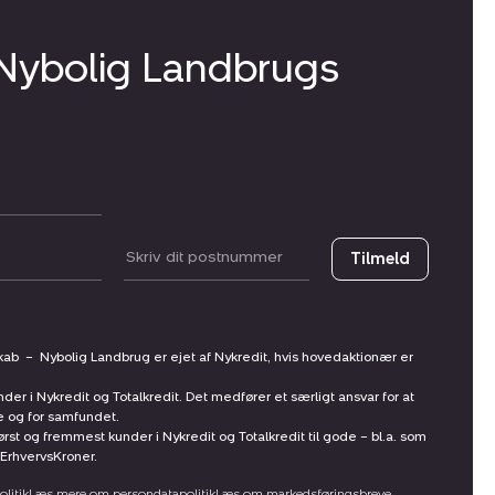
 Nybolig Landbrugs
Postnummer
Tilmeld
skab
–
Nybolig Landbrug er ejet af Nykredit, hvis hovedaktionær er
nder i Nykredit og Totalkredit. Det medfører et særligt ansvar for at
ne og for samfundet.
st og fremmest kunder i Nykredit og Totalkredit til gode – bl.a. som
ErhvervsKroner.
litik
Læs mere om persondatapolitik
Læs om markedsføringsbreve