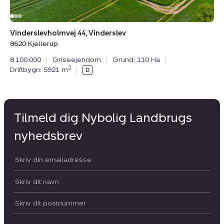
Vinderslevholmvej 44, Vinderslev
8620 Kjellerup
8.100.000
|
Griseejendom
|
Grund: 110 Ha
|
2
Driftbygn: 5921 m
|
Tilmeld dig Nybolig Landbrugs
nyhedsbrev
Din email:
Dit navn:
Postnummer