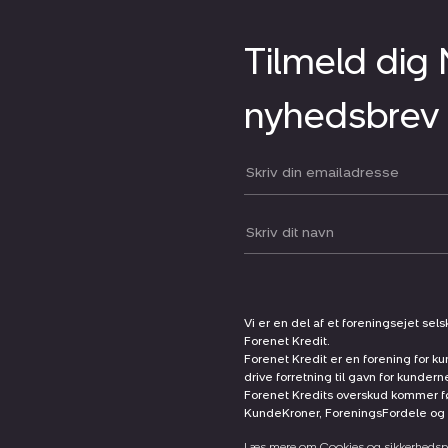
Tilmeld dig
nyhedsbrev
Din email:
Dit navn:
Vi er en del af et foreningsejet sel
Forenet Kredit.
Forenet Kredit er en forening for ku
drive forretning til gavn for kunder
Forenet Kredits overskud kommer før
KundeKroner, ForeningsFordele og 
Læs mere om Cookies og sikkerhedspo