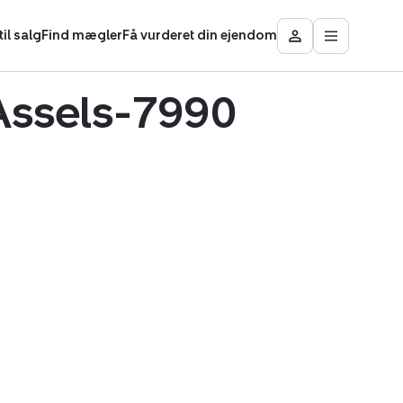
il salg
Find mægler
Få vurderet din ejendom
Åbn
Besøg
hovedmen
Mit
område
 Assels-7990