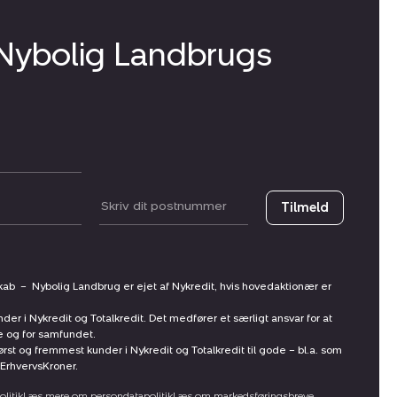
 Nybolig Landbrugs
Postnummer
Tilmeld
skab
–
Nybolig Landbrug er ejet af Nykredit, hvis hovedaktionær er
nder i Nykredit og Totalkredit. Det medfører et særligt ansvar for at
ne og for samfundet.
st og fremmest kunder i Nykredit og Totalkredit til gode – bl.a. som
ErhvervsKroner.
litik
Læs mere om persondatapolitik
Læs om markedsføringsbreve