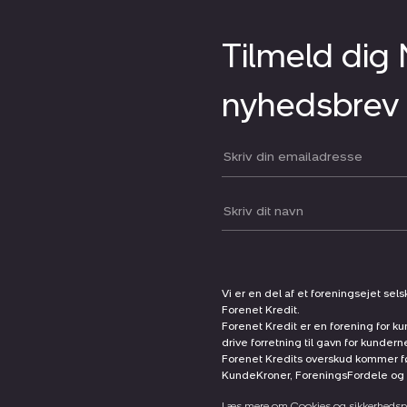
Tilmeld dig
nyhedsbrev
Din email:
Dit navn:
Vi er en del af et foreningsejet sel
Forenet Kredit.
Forenet Kredit er en forening for ku
drive forretning til gavn for kunder
Forenet Kredits overskud kommer før
KundeKroner, ForeningsFordele og 
Læs mere om Cookies og sikkerhedspo