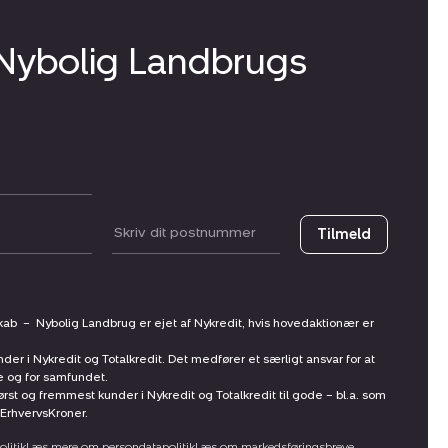
 Nybolig Landbrugs
Postnummer
Tilmeld
skab
–
Nybolig Landbrug er ejet af Nykredit, hvis hovedaktionær er
nder i Nykredit og Totalkredit. Det medfører et særligt ansvar for at
ne og for samfundet.
st og fremmest kunder i Nykredit og Totalkredit til gode – bl.a. som
ErhvervsKroner.
litik
Læs mere om persondatapolitik
Læs om markedsføringsbreve