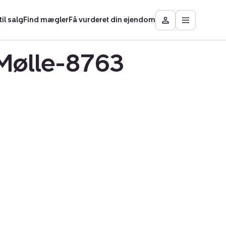
il salg
Find mægler
Få vurderet din ejendom
Åbn
Besøg
hovedmen
Mit
område
 Mølle-8763