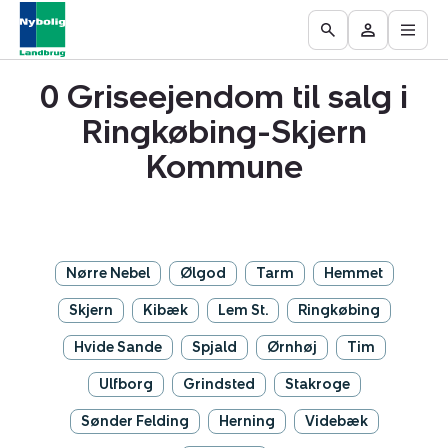
Åbn
Ejendomme
Find
Få
Go
Besøg
hove
til
mægler
vurderet
to
Mit
salg
din
0 Griseejendom til salg i
the
område
ejendom
Search
Ringkøbing-Skjern
page
Kommune
Nørre Nebel
Ølgod
Tarm
Hemmet
Skjern
Kibæk
Lem St.
Ringkøbing
Hvide Sande
Spjald
Ørnhøj
Tim
Ulfborg
Grindsted
Stakroge
Sønder Felding
Herning
Videbæk