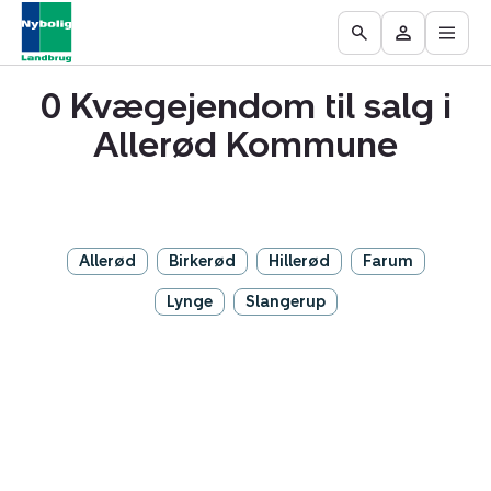
Åbn
Ejendomme
Find
Få
Go
Besøg
hove
til
mægler
vurderet
to
Mit
salg
din
0 Kvægejendom til salg i
the
område
ejendom
Search
Allerød Kommune
page
Allerød
Birkerød
Hillerød
Farum
Lynge
Slangerup