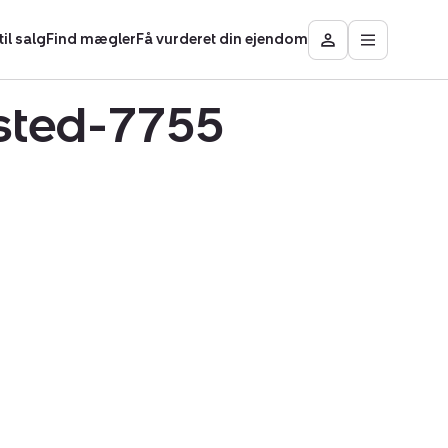
il salg
Find mægler
Få vurderet din ejendom
Åbn
Besøg
hovedmen
Mit
område
dsted-7755