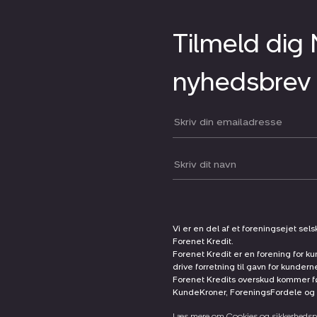
Tilmeld dig
nyhedsbrev
Din email:
Dit navn:
Vi er en del af et foreningsejet sel
Forenet Kredit.
Forenet Kredit er en forening for ku
drive forretning til gavn for kunder
Forenet Kredits overskud kommer før
KundeKroner, ForeningsFordele og 
Læs mere om Cookies og sikkerhedspo