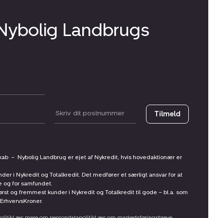
 Nybolig Landbrugs
Postnummer
Tilmeld
skab
–
Nybolig Landbrug er ejet af Nykredit, hvis hovedaktionær er
nder i Nykredit og Totalkredit. Det medfører et særligt ansvar for at
ne og for samfundet.
st og fremmest kunder i Nykredit og Totalkredit til gode – bl.a. som
ErhvervsKroner.
litik
Læs mere om persondatapolitik
Læs om markedsføringsbreve