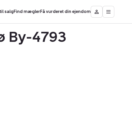
il salg
Find mægler
Få vurderet din ejendom
Åbn
Besøg
hovedmen
Mit
område
gø By-4793