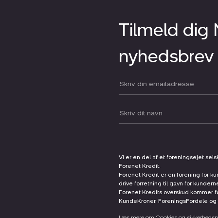
Tilmeld dig
nyhedsbrev
Din email:
Dit navn:
Vi er en del af et foreningsejet sel
Forenet Kredit.
Forenet Kredit er en forening for ku
drive forretning til gavn for kunder
Forenet Kredits overskud kommer før
KundeKroner, ForeningsFordele og 
Læs mere om Cookies og sikkerhedspo