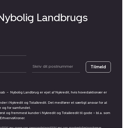
 Nybolig Landbrugs
Postnummer
Tilmeld
skab
–
Nybolig Landbrug er ejet af Nykredit, hvis hovedaktionær er
nder i Nykredit og Totalkredit. Det medfører et særligt ansvar for at
ne og for samfundet.
st og fremmest kunder i Nykredit og Totalkredit til gode – bl.a. som
ErhvervsKroner.
litik
Læs mere om persondatapolitik
Læs om markedsføringsbreve