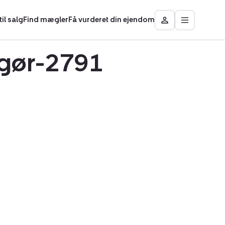
il salg
Find mægler
Få vurderet din ejendom
Åbn
Besøg
hovedmen
Mit
område
agør-2791