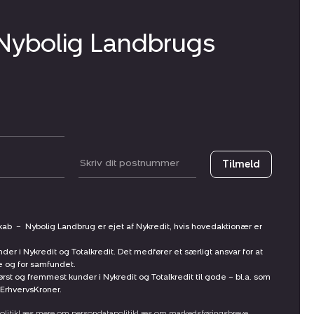
 Nybolig Landbrugs
Postnummer
Tilmeld
skab
–
Nybolig Landbrug er ejet af Nykredit, hvis hovedaktionær er
nder i Nykredit og Totalkredit. Det medfører et særligt ansvar for at
ne og for samfundet.
st og fremmest kunder i Nykredit og Totalkredit til gode – bl.a. som
ErhvervsKroner.
litik
Læs mere om persondatapolitik
Læs om markedsføringsbreve