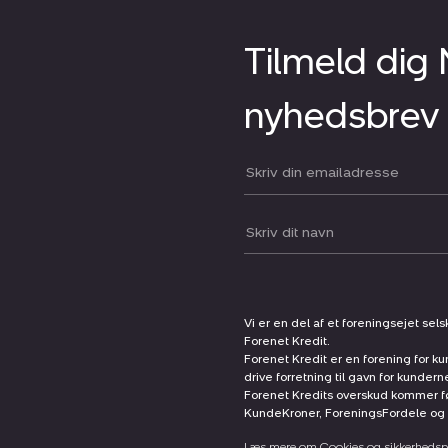
Tilmeld dig
nyhedsbrev
Din email:
Dit navn:
Vi er en del af et foreningsejet sel
Forenet Kredit.
Forenet Kredit er en forening for ku
drive forretning til gavn for kunder
Forenet Kredits overskud kommer før
KundeKroner, ForeningsFordele og 
Læs mere om Cookies og sikkerhedspo