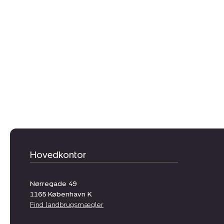
Hovedkontor
Nørregade 49
1165
København K
Find landbrugsmægler