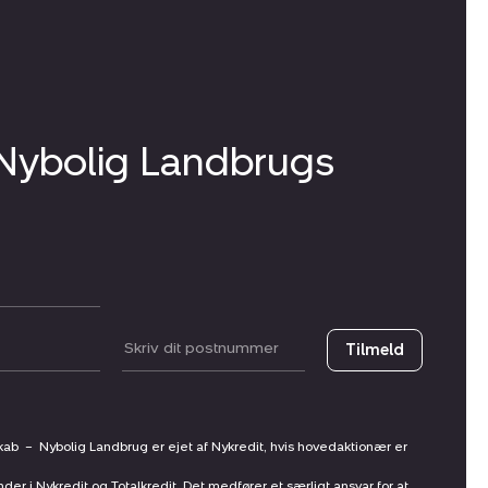
 Nybolig Landbrugs
Postnummer
Tilmeld
skab
–
Nybolig Landbrug er ejet af Nykredit, hvis hovedaktionær er
nder i Nykredit og Totalkredit. Det medfører et særligt ansvar for at