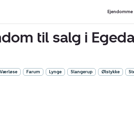
Ejendomme t
dom til salg i Ege
Værløse
Farum
Lynge
Slangerup
Ølstykke
St