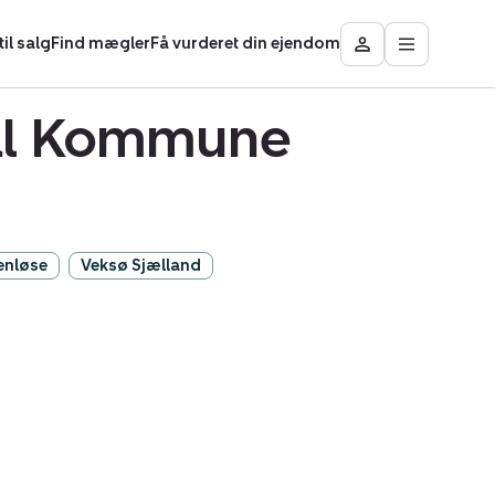
il salg
Find mægler
Få vurderet din ejendom
Åbn
Besøg
hovedmen
Mit
område
dal Kommune
enløse
Veksø Sjælland