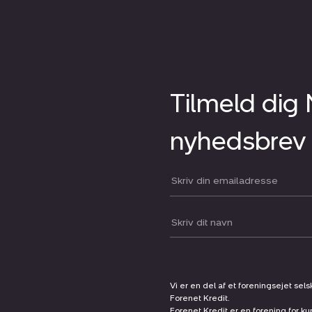
Tilmeld dig
nyhedsbrev
Din email:
Dit navn:
Vi er en del af et foreningsejet sel
Forenet Kredit.
Forenet Kredit er en forening for ku