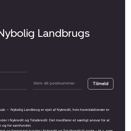
 Nybolig Landbrugs
Postnummer
Tilmeld
skab
–
Nybolig Landbrug er ejet af Nykredit, hvis hovedaktionær er
nder i Nykredit og Totalkredit. Det medfører et særligt ansvar for at
ne og for samfundet.
st og fremmest kunder i Nykredit og Totalkredit til gode – bl.a. som