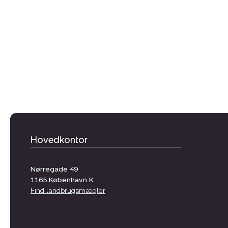
Hovedkontor
Nørregade 49
1165
København K
Find landbrugsmægler