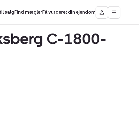
il salg
Find mægler
Få vurderet din ejendom
Åbn
Besøg
hovedmen
Mit
område
iksberg C-1800-