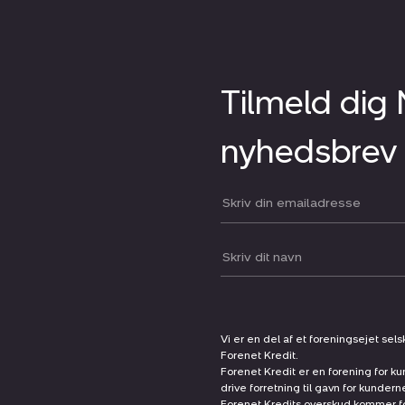
Tilmeld dig
nyhedsbrev
Din email:
Dit navn:
Vi er en del af et foreningsejet sel
Forenet Kredit.
Forenet Kredit er en forening for ku
drive forretning til gavn for kunder
Forenet Kredits overskud kommer før