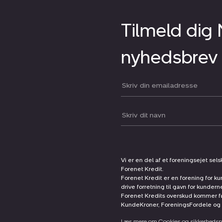
Tilmeld dig
nyhedsbrev
Din email:
Dit navn:
Vi er en del af et foreningsejet sel
Forenet Kredit.
Forenet Kredit er en forening for ku
drive forretning til gavn for kunder
Forenet Kredits overskud kommer før
KundeKroner, ForeningsFordele og 
Læs mere om Cookies og sikkerhedspo