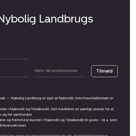
 Nybolig Landbrugs
Postnummer
Tilmeld
skab
–
Nybolig Landbrug er ejet af Nykredit, hvis hovedaktionær er
nder i Nykredit og Totalkredit. Det medfører et særligt ansvar for at
ne og for samfundet.
st og fremmest kunder i Nykredit og Totalkredit til gode – bl.a. som
ErhvervsKroner.
litik
Læs mere om persondatapolitik
Læs om markedsføringsbreve