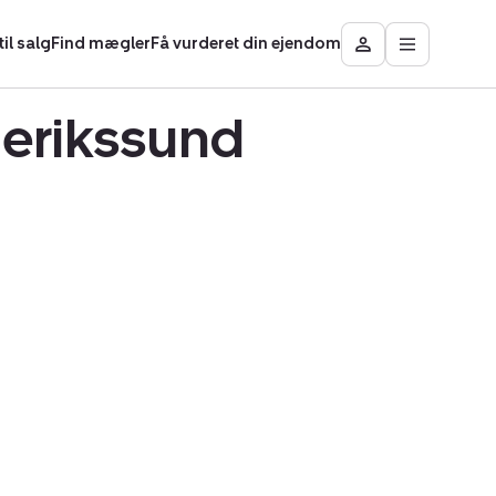
il salg
Find mægler
Få vurderet din ejendom
Åbn
Besøg
hovedmen
Mit
område
derikssund