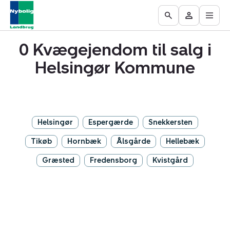
Åbn
Ejendomme
Find
Få
Go
Besøg
hove
til
mægler
vurderet
to
Mit
salg
din
0 Kvægejendom til salg i
the
område
ejendom
Search
Helsingør Kommune
page
Helsingør
Espergærde
Snekkersten
Tikøb
Hornbæk
Ålsgårde
Hellebæk
Græsted
Fredensborg
Kvistgård