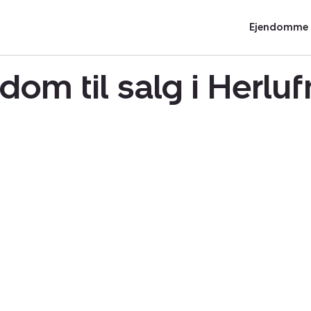
Ejendomme t
om til salg i Herl