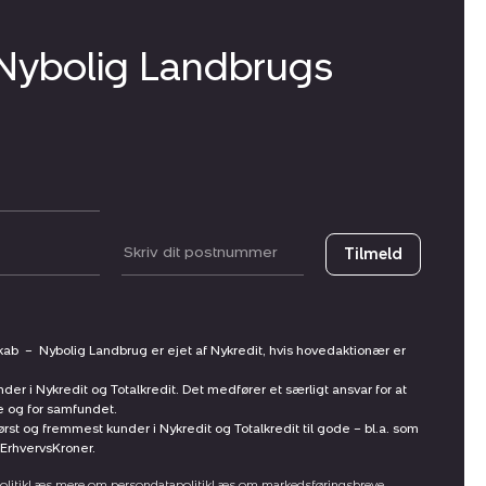
 Nybolig Landbrugs
Postnummer
Tilmeld
skab
–
Nybolig Landbrug er ejet af Nykredit, hvis hovedaktionær er
nder i Nykredit og Totalkredit. Det medfører et særligt ansvar for at
ne og for samfundet.
st og fremmest kunder i Nykredit og Totalkredit til gode – bl.a. som
ErhvervsKroner.
litik
Læs mere om persondatapolitik
Læs om markedsføringsbreve