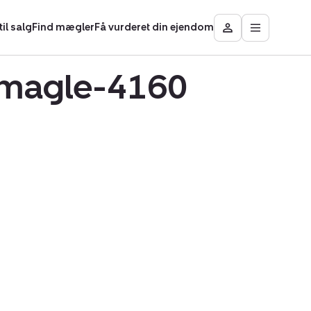
il salg
Find mægler
Få vurderet din ejendom
Åbn
Besøg
hovedmen
Mit
område
ufmagle-4160