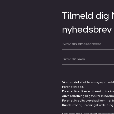
Tilmeld dig
nyhedsbrev
Din email:
Dit navn:
Vi er en del af et foreningsejet sel
Forenet Kredit.
Forenet Kredit er en forening for ku
drive forretning til gavn for kunder
Forenet Kredits overskud kommer før
KundeKroner, ForeningsFordele og 
Læs mere om Cookies og sikkerhedspo