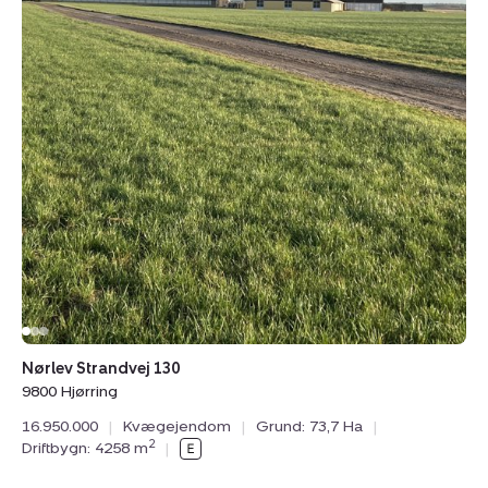
Nørlev Strandvej 130
9800 Hjørring
16.950.000
|
Kvægejendom
|
Grund: 73,7 Ha
|
2
Driftbygn: 4258 m
|