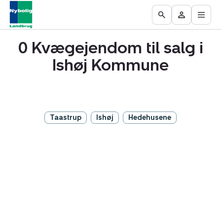
Åbn
Ejendomme
Find
Få
Go
Besøg
hove
til
mægler
vurderet
to
Mit
salg
din
0 Kvægejendom til salg i
the
område
ejendom
Search
Ishøj Kommune
page
Taastrup
Ishøj
Hedehusene