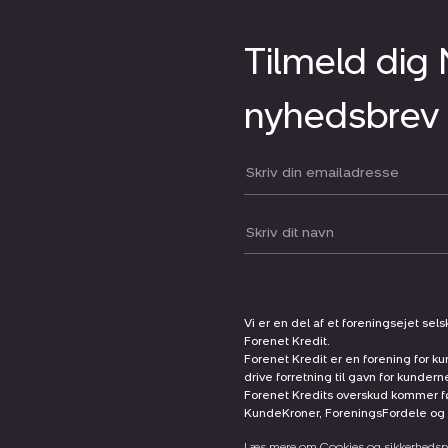
Tilmeld dig
nyhedsbrev
Din email:
Dit navn:
Vi er en del af et foreningsejet sel
Forenet Kredit.
Forenet Kredit er en forening for ku
drive forretning til gavn for kunder
Forenet Kredits overskud kommer før
KundeKroner, ForeningsFordele og 
Læs mere om Cookies og sikkerhedspo