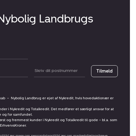
 Nybolig Landbrugs
Postnummer
Tilmeld
skab
–
Nybolig Landbrug er ejet af Nykredit, hvis hovedaktionær er
nder i Nykredit og Totalkredit. Det medfører et særligt ansvar for at
ne og for samfundet.
st og fremmest kunder i Nykredit og Totalkredit til gode – bl.a. som
ErhvervsKroner.
litik
Læs mere om persondatapolitik
Læs om markedsføringsbreve