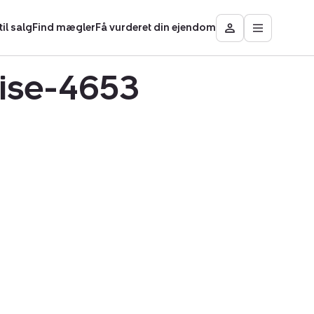
il salg
Find mægler
Få vurderet din ejendom
Åbn
Besøg
hovedmen
Mit
område
rise-4653