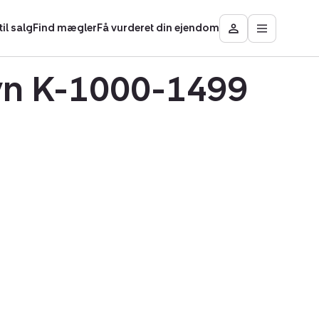
il salg
Find mægler
Få vurderet din ejendom
Åbn
Besøg
hovedmen
Mit
område
avn K-1000-1499