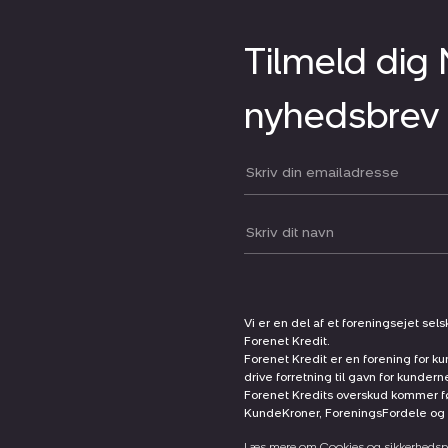
Tilmeld dig
nyhedsbrev
Din email:
Dit navn:
Vi er en del af et foreningsejet sel
Forenet Kredit.
Forenet Kredit er en forening for ku
drive forretning til gavn for kunder
Forenet Kredits overskud kommer før
KundeKroner, ForeningsFordele og 
Læs mere om Cookies og sikkerhedspo