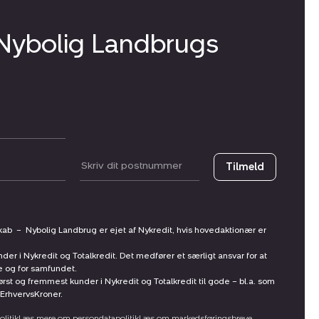
 Nybolig Landbrugs
Postnummer
Tilmeld
skab
–
Nybolig Landbrug er ejet af Nykredit, hvis hovedaktionær er
nder i Nykredit og Totalkredit. Det medfører et særligt ansvar for at
ne og for samfundet.
st og fremmest kunder i Nykredit og Totalkredit til gode – bl.a. som
ErhvervsKroner.
litik
Læs mere om persondatapolitik
Læs om markedsføringsbreve