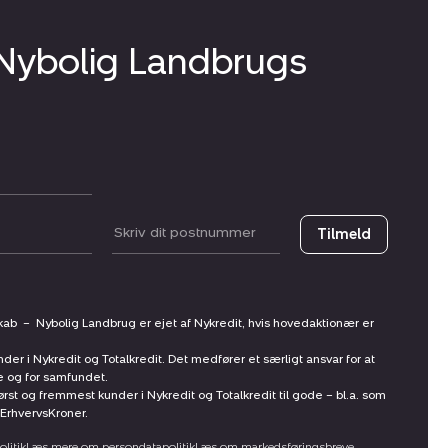
 Nybolig Landbrugs
Postnummer
Tilmeld
skab
–
Nybolig Landbrug er ejet af Nykredit, hvis hovedaktionær er
nder i Nykredit og Totalkredit. Det medfører et særligt ansvar for at
ne og for samfundet.
st og fremmest kunder i Nykredit og Totalkredit til gode – bl.a. som
ErhvervsKroner.
litik
Læs mere om persondatapolitik
Læs om markedsføringsbreve