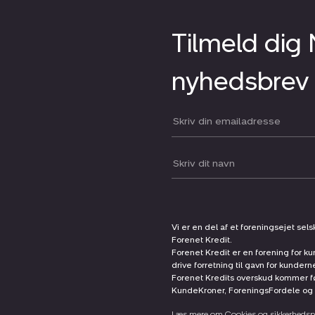
Tilmeld dig
nyhedsbrev
Din email:
Dit navn:
Vi er en del af et foreningsejet sel
Forenet Kredit.
Forenet Kredit er en forening for ku
drive forretning til gavn for kunder
Forenet Kredits overskud kommer før
KundeKroner, ForeningsFordele og 
Læs mere om Cookies og sikkerhedspo