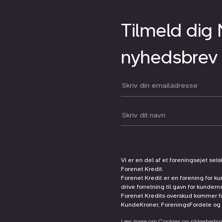
Tilmeld dig
nyhedsbrev
Din email:
Dit navn:
Vi er en del af et foreningsejet sel
Forenet Kredit.
Forenet Kredit er en forening for ku
drive forretning til gavn for kunder
Forenet Kredits overskud kommer før
KundeKroner, ForeningsFordele og 
Læs mere om Cookies og sikkerhedspo