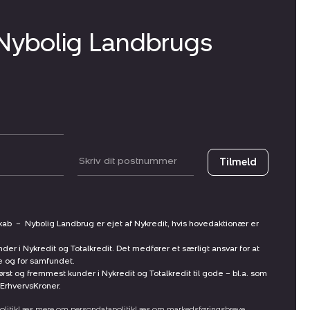
 Nybolig Landbrugs
Postnummer
Tilmeld
skab
–
Nybolig Landbrug er ejet af Nykredit, hvis hovedaktionær er
nder i Nykredit og Totalkredit. Det medfører et særligt ansvar for at
ne og for samfundet.
st og fremmest kunder i Nykredit og Totalkredit til gode – bl.a. som
ErhvervsKroner.
litik
Læs mere om persondatapolitik
Læs om markedsføringsbreve