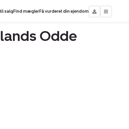
il salg
Find mægler
Få vurderet din ejendom
Åbn
Besøg
hovedmen
Mit
område
llands Odde