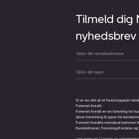
Tilmeld dig
nyhedsbrev
Din email:
Dit navn:
Vi er en del af et foreningsejet sel
Forenet Kredit.
Forenet Kredit er en forening for ku
drive forretning til gavn for kunder
Forenet Kredits overskud kommer før
KundeKroner, ForeningsFordele og 
Læs mere om Cookies og sikkerhedspo