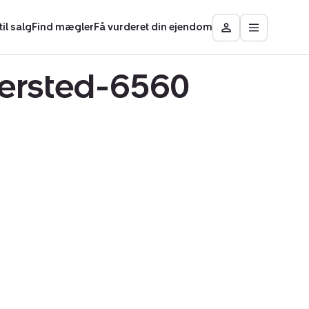
il salg
Find mægler
Få vurderet din ejendom
Åbn
Besøg
hovedmen
Mit
område
mersted-6560