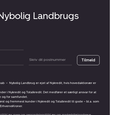
 Nybolig Landbrugs
Postnummer
Tilmeld
skab
–
Nybolig Landbrug er ejet af Nykredit, hvis hovedaktionær er
nder i Nykredit og Totalkredit. Det medfører et særligt ansvar for at
ne og for samfundet.
st og fremmest kunder i Nykredit og Totalkredit til gode – bl.a. som
ErhvervsKroner.
litik
Læs mere om persondatapolitik
Læs om markedsføringsbreve