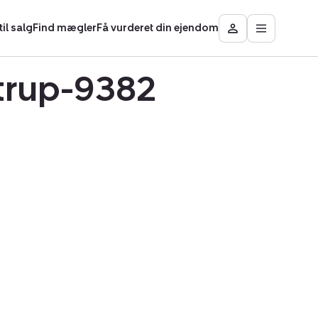
il salg
Find mægler
Få vurderet din ejendom
Åbn
Besøg
hovedmen
Mit
område
strup-9382