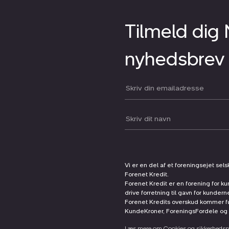
Tilmeld dig
nyhedsbrev
Din email:
Dit navn:
Vi er en del af et foreningsejet sel
Forenet Kredit.
Forenet Kredit er en forening for ku
drive forretning til gavn for kunder
Forenet Kredits overskud kommer før
KundeKroner, ForeningsFordele og 
Læs mere om Cookies og sikkerhedspo