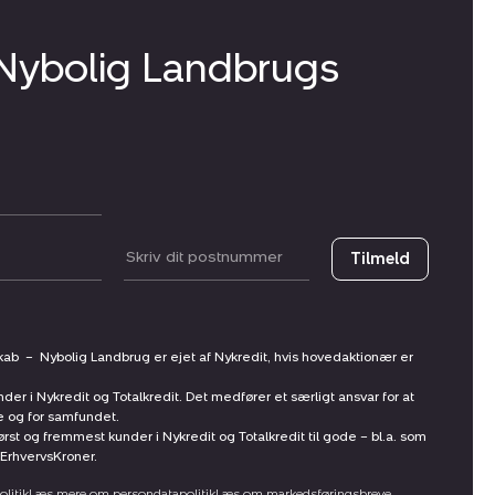
 Nybolig Landbrugs
Postnummer
Tilmeld
skab
–
Nybolig Landbrug er ejet af Nykredit, hvis hovedaktionær er
nder i Nykredit og Totalkredit. Det medfører et særligt ansvar for at
ne og for samfundet.
st og fremmest kunder i Nykredit og Totalkredit til gode – bl.a. som
ErhvervsKroner.
litik
Læs mere om persondatapolitik
Læs om markedsføringsbreve