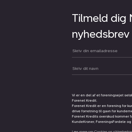
Tilmeld dig
nyhedsbrev
Din email:
Dit navn:
Vi er en del af et foreningsejet sel
Forenet Kredit.
Forenet Kredit er en forening for ku
drive forretning til gavn for kunder
Forenet Kredits overskud kommer før
KundeKroner, ForeningsFordele og 
Læs mere om Cookies og sikkerhedspo