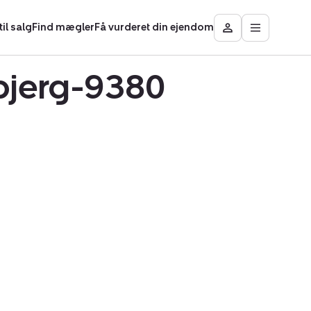
il salg
Find mægler
Få vurderet din ejendom
Åbn
Besøg
hovedmen
Mit
område
tbjerg-9380