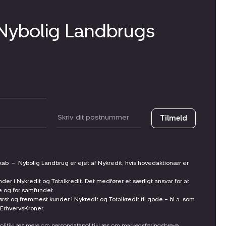
 Nybolig Landbrugs
Postnummer
Tilmeld
skab
–
Nybolig Landbrug er ejet af Nykredit, hvis hovedaktionær er
nder i Nykredit og Totalkredit. Det medfører et særligt ansvar for at
ne og for samfundet.
st og fremmest kunder i Nykredit og Totalkredit til gode – bl.a. som
ErhvervsKroner.
litik
Læs mere om persondatapolitik
Læs om markedsføringsbreve