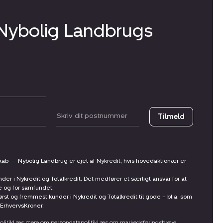
 Nybolig Landbrugs
Postnummer
Tilmeld
skab
–
Nybolig Landbrug er ejet af Nykredit, hvis hovedaktionær er
nder i Nykredit og Totalkredit. Det medfører et særligt ansvar for at
ne og for samfundet.
st og fremmest kunder i Nykredit og Totalkredit til gode – bl.a. som
ErhvervsKroner.
litik
Læs mere om persondatapolitik
Læs om markedsføringsbreve