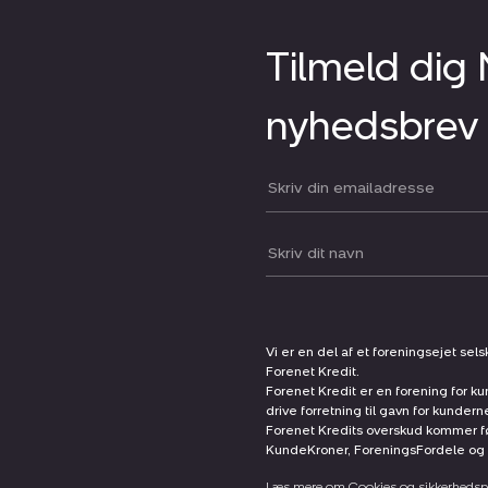
Tilmeld dig
nyhedsbrev
Din email:
Dit navn:
Vi er en del af et foreningsejet sel
Forenet Kredit.
Forenet Kredit er en forening for ku
drive forretning til gavn for kunder
Forenet Kredits overskud kommer før
KundeKroner, ForeningsFordele og 
Læs mere om Cookies og sikkerhedspo