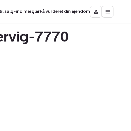
il salg
Find mægler
Få vurderet din ejendom
Åbn
Besøg
hovedmen
Mit
område
ervig-7770