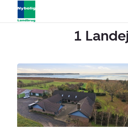
1 Landej
Landejendom:
Ho
Bugt
Vej
49,
6852
Billum