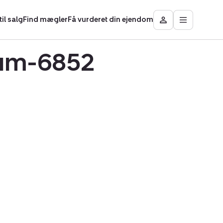
il salg
Find mægler
Få vurderet din ejendom
Åbn
Besøg
hovedmen
Mit
område
llum-6852