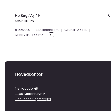
Ho Bugt Vej 49
6852 Billum
8.995.000
|
Landejendom
|
Grund: 2,5 Ha
|
2
Driftbygn: 785 m
|
Hovedkontor
Nørregade 49
1165
København K
Find landbrugsmægler