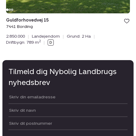
Guldforhovedvej 15
7441 Bording
2.850.000
|
Landejendom
|
Grund: 2 Ha
|
2
Driftbygn: 789 m
|
Tilmeld dig Nybolig Landbrugs
nyhedsbrev
Din email:
Dit navn:
Postnummer