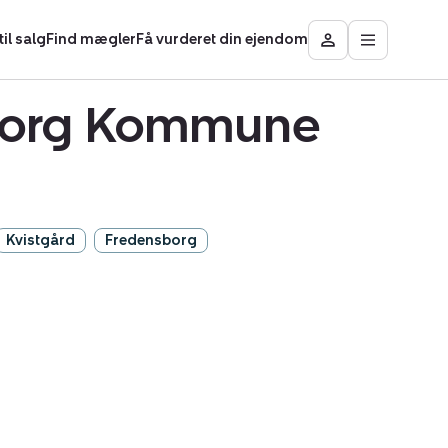
il salg
Find mægler
Få vurderet din ejendom
Åbn
Besøg
hovedmen
Mit
område
sborg Kommune
Kvistgård
Fredensborg