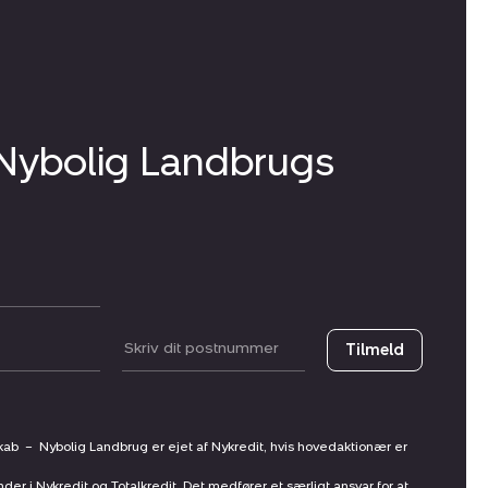
 Nybolig Landbrugs
Postnummer
Tilmeld
skab
–
Nybolig Landbrug er ejet af Nykredit, hvis hovedaktionær er
nder i Nykredit og Totalkredit. Det medfører et særligt ansvar for at