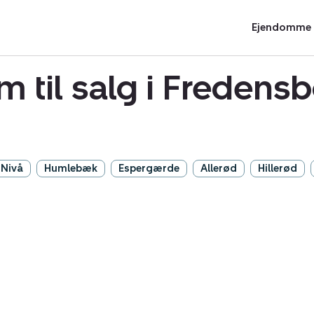
Ejendomme t
m til salg i Freden
Nivå
Humlebæk
Espergærde
Allerød
Hillerød