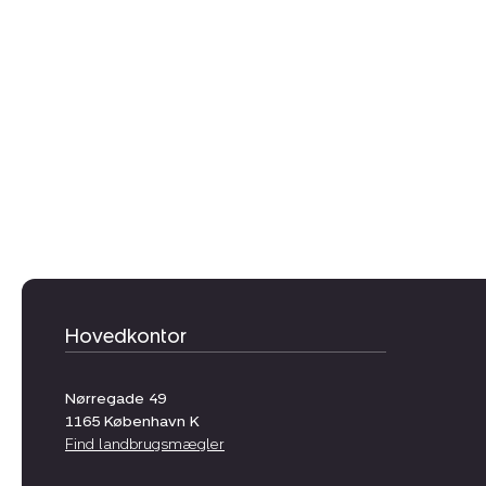
Hovedkontor
Nørregade 49
1165
København K
Find landbrugsmægler