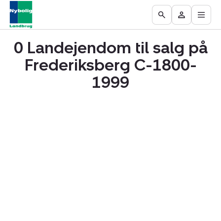
Åbn
Ejendomme
Find
Få
Go
Besøg
hove
til
mægler
vurderet
to
Mit
salg
din
0 Landejendom til salg på
the
område
ejendom
Search
Frederiksberg C-1800-
page
1999