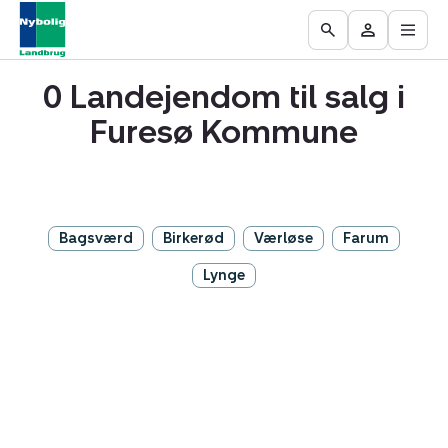
Åbn
Ejendomme
Find
Få
Go
Besøg
hove
til
mægler
vurderet
to
Mit
salg
din
0 Landejendom til salg i
the
område
ejendom
Search
Furesø Kommune
page
Bagsværd
Birkerød
Værløse
Farum
Lynge