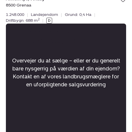
8500 Grenaa
1.248.000
|
Landejendom
|
Grund: 0,4 Ha
|
2
Driftbygn: 688 m
|
Få en uforpligtende
salgsvurdering
Overvejer du at sælge – eller er du generelt
bare nysgerrig på værdien af din ejendom?
Kontakt en af vores landbrugsmæglere for
en uforpligtende salgsvurdering