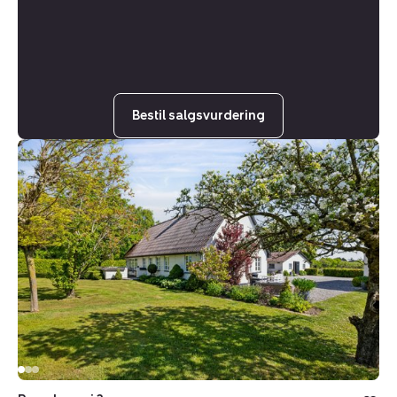
Bestil salgsvurdering
Landejendom:
Ramskovvej
3,
8500
Grenaa