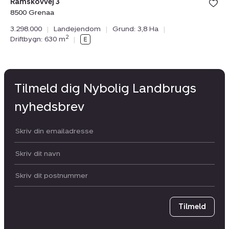
Ramskovvej 3
8500 Grenaa
3.298.000
|
Landejendom
|
Grund: 3,8 Ha
|
2
Driftbygn: 630 m
|
Tilmeld dig Nybolig Landbrugs
nyhedsbrev
Din email:
Dit navn:
Postnummer
Tilmeld