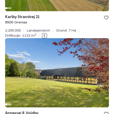
Karlby Strandvej 21
8500 Grenaa
2.295.000
|
Landejendom
|
Grund: 7 Ha
|
2
Driftbygn: 1132 m
|
Landejendom:
Annexvej
8,
Voldby,
8500
Grenaa
Annexvej 8, Voldby