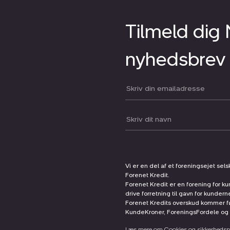
Tilmeld dig
nyhedsbrev
Din email:
Dit navn:
Vi er en del af et foreningsejet sel
Forenet Kredit.
Forenet Kredit er en forening for ku
drive forretning til gavn for kunder
Forenet Kredits overskud kommer før
KundeKroner, ForeningsFordele og 
Læs mere om Cookies og sikkerhedspo