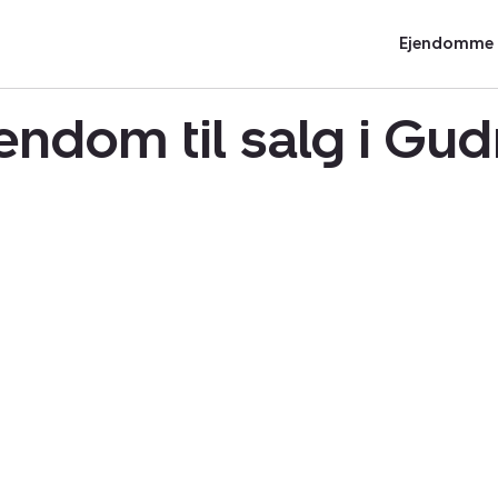
Ejendomme t
endom til salg i G