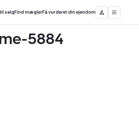
il salg
Find mægler
Få vurderet din ejendom
Åbn
Besøg
hovedmen
Mit
område
udme-5884