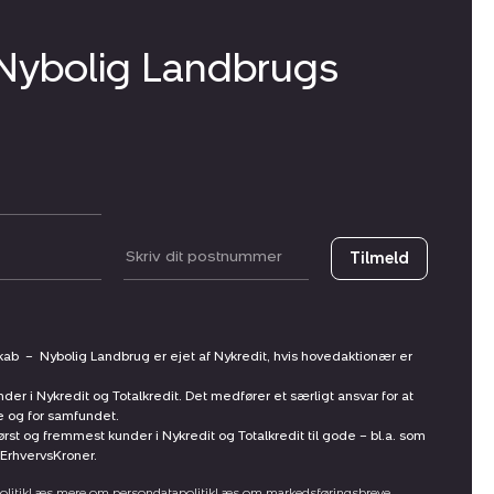
 Nybolig Landbrugs
Postnummer
Tilmeld
skab
–
Nybolig Landbrug er ejet af Nykredit, hvis hovedaktionær er
nder i Nykredit og Totalkredit. Det medfører et særligt ansvar for at
ne og for samfundet.
st og fremmest kunder i Nykredit og Totalkredit til gode – bl.a. som
ErhvervsKroner.
litik
Læs mere om persondatapolitik
Læs om markedsføringsbreve