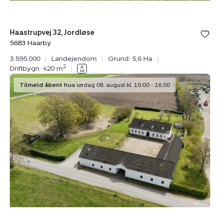
Haastrupvej 32, Jordløse
5683 Haarby
3.595.000
|
Landejendom
|
Grund: 5,6 Ha
|
2
Driftbygn: 420 m
|
Landejendom:
Tilmeld åbent hus
lørdag 08. august kl. 10.00 - 16.00
Mosegårdsvej
1,
Dreslette,
5683
Haarby