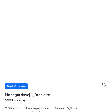
Bud Ønskes
Mosegårdsvej 1, Dreslette
5683 Haarby
2.695.000
|
Landejendom
|
Grund: 2,8 Ha
|